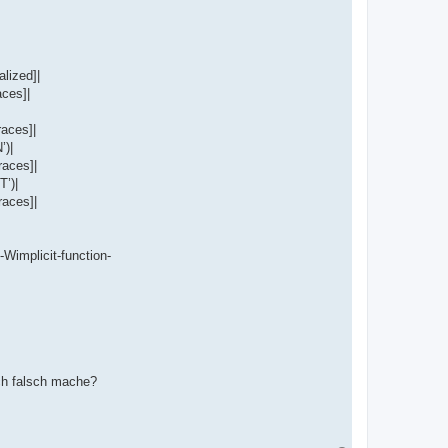
lized]|
ces]|
aces]|
)|
aces]|
’)|
aces]|
Wimplicit-function-
ich falsch mache?