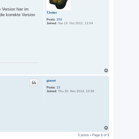
 Version hier im
TJetter
die korrekte Version
Posts:
356
Joined:
Sat 13. Oct 2012, 12:04
T
o
p
gianni
Posts:
15
Joined:
Thu 20. Nov 2014, 10:56
T
o
5 posts • Page
1
of
1
p