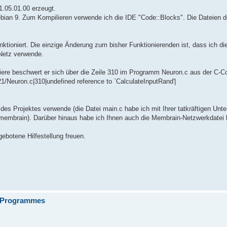
1.05.01.00 erzeugt.
Debian 9. Zum Kompilieren verwende ich die IDE "Code::Blocks". Die Dateien
nktioniert. Die einzige Änderung zum bisher Funktionierenden ist, dass ich d
etz verwende.
tiere beschwert er sich über die Zeile 310 im Programm Neuron.c aus der C-Co
ron.c|310|undefined reference to `CalculateInputRand'|
des Projektes verwende (die Datei main.c habe ich mit Ihrer tatkräftigen Unte
membrain). Darüber hinaus habe ich Ihnen auch die Membrain-Netzwerkdatei 
gebotene Hilfestellung freuen.
C-Programmes