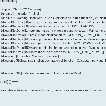
ehlermeldung:
ompiler: GNU GCC Compiler) ===|
in.c||In function ‘main’:|
|26|warning: ‘inputwert’ is used uninitialized in this function [-Wuninitia
alNetDef.c|38|warning: missing braces around initializer [-Wmissing-bra
ralNetDef.c|38|note: (near initialization for ‘NEURON_PARMS’)|
alNetDef.c|114|warning: missing braces around initializer [-Wmissing-br
uralNetDef.c|114|note: (near initialization for ‘NEURON_PARMS_HIDDEN’
alNetDef.c|144|warning: missing braces around initializer [-Wmissing-br
uralNetDef.c|144|note: (near initialization for ‘NEURON_PARMS_OUTPUT
alNetDef.c|150|warning: missing braces around initializer [-Wmissing-br
uralNetDef.c|150|note: (near initialization for ‘NEURAL_LINK_PARMS’)|
uron.c||In function ‘NeuronPropagate’:|
n.c|310|warning: implicit declaration of function ‘CalculateInputRand’ [-
ron.c|310|undefined reference to `CalculateInputRand'|
second(s)) ===|
 eine Idee oder einen Hinweis für mich, wie ich das beheben kann bzw. was 