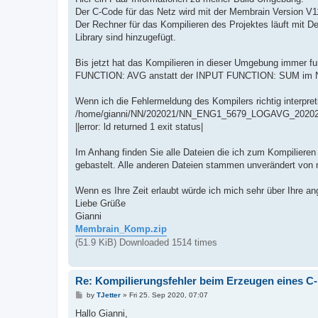
Der C-Code für das Netz wird mit der Membrain Version V1
Der Rechner für das Kompilieren des Projektes läuft mit 
Library sind hinzugefügt.
Bis jetzt hat das Kompilieren in dieser Umgebung immer fu
FUNCTION: AVG anstatt der INPUT FUNCTION: SUM im N
Wenn ich die Fehlermeldung des Kompilers richtig interpre
/home/gianni/NN/202021/NN_ENG1_5679_LOGAVG_202021/Neu
||error: ld returned 1 exit status|
Im Anhang finden Sie alle Dateien die ich zum Kompilieren 
gebastelt. Alle anderen Dateien stammen unverändert von 
Wenn es Ihre Zeit erlaubt würde ich mich sehr über Ihre an
Liebe Grüße
Gianni
Membrain_Komp.zip
(51.9 KiB) Downloaded 1514 times
Re: Kompilierungsfehler beim Erzeugen eines 
P
by
TJetter
»
Fri 25. Sep 2020, 07:07
o
s
Hallo Gianni,