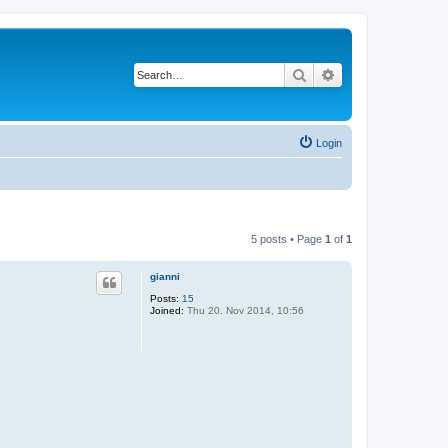
Search
Advanced search
Login
5 posts • Page
1
of
1
gianni
Posts:
15
Joined:
Thu 20. Nov 2014, 10:56