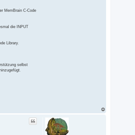
 der MemBrain C-Code
iesmal die INPUT
de Library.
rstützung selbst
hinzugefügt.
T
o
p