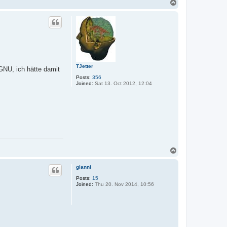
T
o
p
TJetter
GNU, ich hätte damit
Posts:
356
Joined:
Sat 13. Oct 2012, 12:04
T
o
p
gianni
Posts:
15
Joined:
Thu 20. Nov 2014, 10:56