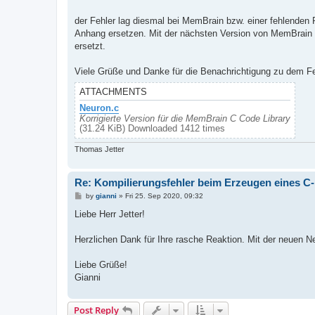
t
der Fehler lag diesmal bei MemBrain bzw. einer fehlenden P
Anhang ersetzen. Mit der nächsten Version von MemBrain wir
ersetzt.
Viele Grüße und Danke für die Benachrichtigung zu dem Fe
ATTACHMENTS
Neuron.c
Korrigierte Version für die MemBrain C Code Library
(31.24 KiB) Downloaded 1412 times
Thomas Jetter
Re: Kompilierungsfehler beim Erzeugen eines 
P
by
gianni
»
Fri 25. Sep 2020, 09:32
o
s
Liebe Herr Jetter!
t
Herzlichen Dank für Ihre rasche Reaktion. Mit der neuen Ne
Liebe Grüße!
Gianni
Post Reply