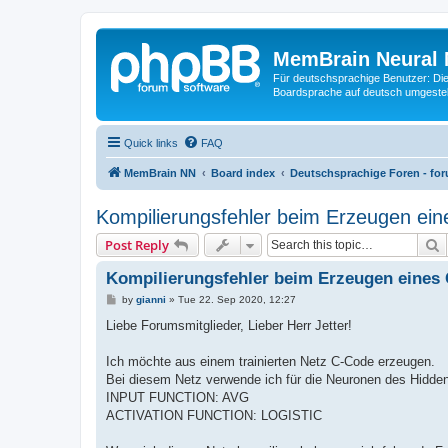
MemBrain Neural 
Für deutschsprachige Benutzer: Die 
Boardsprache auf deutsch umgestell
Quick links
FAQ
MemBrain NN
Board index
Deutschsprachige Foren - fo
Kompilierungsfehler beim Erzeugen e
S
Post Reply
Kompilierungsfehler beim Erzeugen eine
P
by
gianni
»
Tue 22. Sep 2020, 12:27
o
s
Liebe Forumsmitglieder, Lieber Herr Jetter!
t
Ich möchte aus einem trainierten Netz C-Code erzeugen.
Bei diesem Netz verwende ich für die Neuronen des Hidde
INPUT FUNCTION: AVG
ACTIVATION FUNCTION: LOGISTIC