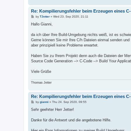
Re: Kompilierungsfehler beim Erzeugen eines 
P
by
TJetter
»
Wed 23. Sep 2020, 21:11
o
s
Hallo Gianni,
t
da ich über Ihre Build-Umgebung nichts weiß, ist es schwi
Gerne können Sie mir Ihre C/h Dateien einmal senden und i
aber prinzipiell keine Probleme erwartet.
Haben Sie zu Ihrem Projekt denn auch die Dateien der Mem
Source Code Generation --> C-Code --> Build Your Applicat
Viele Grüße
Thomas Jetter
Re: Kompilierungsfehler beim Erzeugen eines 
P
by
gianni
»
Thu 24. Sep 2020, 09:55
o
s
Sehr geehrter Herr Jetter!
t
Danke für die Antwort und die angebotene Hilfe.
Hier ein Paar Informationen zu meiner Build Umgebung: