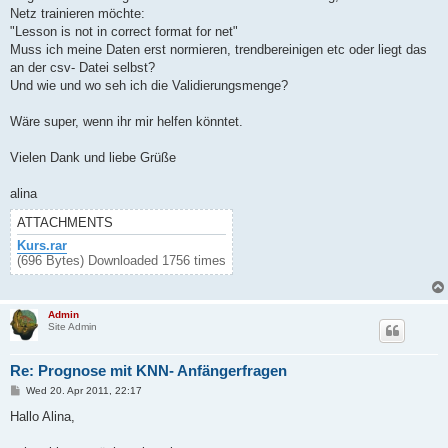
Netz trainieren möchte:
"Lesson is not in correct format for net"
Muss ich meine Daten erst normieren, trendbereinigen etc oder liegt das
an der csv- Datei selbst?
Und wie und wo seh ich die Validierungsmenge?
Wäre super, wenn ihr mir helfen könntet.
Vielen Dank und liebe Grüße
alina
ATTACHMENTS
Kurs.rar
(696 Bytes) Downloaded 1756 times
Admin
Site Admin
Re: Prognose mit KNN- Anfängerfragen
P
Wed 20. Apr 2011, 22:17
o
s
Hallo Alina,
t