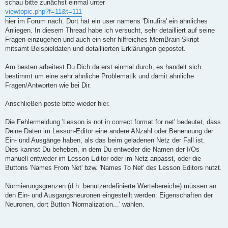
schau bitte zunächst einmal unter
viewtopic.php?f=11&t=111
hier im Forum nach. Dort hat ein user namens 'Dinufira' ein ähnliches
Anliegen. In diesem Thread habe ich versucht, sehr detailliert auf seine
Fragen einzugehen und auch ein sehr hilfreiches MemBrain-Skript
mitsamt Beispieldaten und detaillierten Erklärungen gepostet.
Am besten arbeitest Du Dich da erst einmal durch, es handelt sich
bestimmt um eine sehr ähnliche Problematik und damit ähnliche
Fragen/Antworten wie bei Dir.
Anschließen poste bitte wieder hier.
Die Fehlermeldung 'Lesson is not in correct format for net' bedeutet, dass
Deine Daten im Lesson-Editor eine andere ANzahl oder Benennung der
Ein- und Ausgänge haben, als das beim geladenen Netz der Fall ist.
Dies kannst Du beheben, in dem Du entweder die Namen der I/Os
manuell entweder im Lesson Editor oder im Netz anpasst, oder die
Buttons 'Names From Net' bzw. 'Names To Net' des Lesson Editors nutzt.
Normierungsgrenzen (d.h. benutzerdefinierte Wertebereiche) müssen an
den Ein- und Ausgangsneuronen eingestellt werden: Eigenschaften der
Neuronen, dort Button 'Normalization...' wählen.