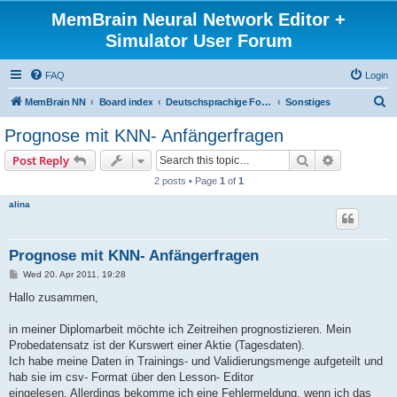
MemBrain Neural Network Editor +
Simulator User Forum
FAQ
Login
S
MemBrain NN
Board index
Deutschsprachige Foren - forums in German
Sonstiges
e
Prognose mit KNN- Anfängerfragen
a
Search
Advanced s
Post Reply
r
2 posts • Page
1
of
1
c
alina
h
Prognose mit KNN- Anfängerfragen
P
Wed 20. Apr 2011, 19:28
o
s
Hallo zusammen,
t
in meiner Diplomarbeit möchte ich Zeitreihen prognostizieren. Mein
Probedatensatz ist der Kurswert einer Aktie (Tagesdaten).
Ich habe meine Daten in Trainings- und Validierungsmenge aufgeteilt und
hab sie im csv- Format über den Lesson- Editor
eingelesen. Allerdings bekomme ich eine Fehlermeldung, wenn ich das