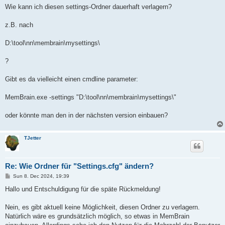
Wie kann ich diesen settings-Ordner dauerhaft verlagern?
z.B. nach
D:\tool\nn\membrain\mysettings\
?
Gibt es da vielleicht einen cmdline parameter:
MemBrain.exe -settings "D:\tool\nn\membrain\mysettings\"
oder könnte man den in der nächsten version einbauen?
TJetter
Re: Wie Ordner für "Settings.cfg" ändern?
P
Sun 8. Dec 2024, 19:39
o
s
Hallo und Entschuldigung für die späte Rückmeldung!
t
Nein, es gibt aktuell keine Möglichkeit, diesen Ordner zu verlagern.
Natürlich wäre es grundsätzlich möglich, so etwas in MemBrain