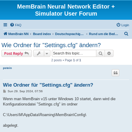
MemBrain Neural Network Editor +
Simulator User Forum
FAQ
Login
S
MemBrain NN
Board index
Deutschsprachige Foren - forums in German
Rund um die Bedienung
e
Wie Ordner für "Settings.cfg" ändern?
a
Search
Advanced s
Post Reply
r
2 posts • Page
1
of
1
c
pstein
h
Wie Ordner für "Settings.cfg" ändern?
P
Sun 29. Sep 2024, 07:56
o
s
Wenn man MemBrain v15 unter Windows 10 startet, dann wird die
t
Konfigurationsdatei "Settings.cfg" im ordner
C:\Users\M\AppData\Roaming\MemBrain\Config\
abgelegt.