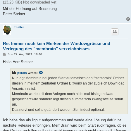
(13.23 KiB) Not downloaded yet
Mit der Hoffnung auf Besserung....
Peter Steiner
TJetter
Re: Immer noch kein Merken der Windowgrösse und
Verlegung des "membrain" verzeichnisses
P
Sun 29. Aug 2021, 18:40
o
s
Hallo Herr Steiner,
t
pstein
wrote:
Nur legt Membrain bei jeden Start automatisch den "membrain" Ordner
diesen in meinem zentralen Ordner D:\work\ an der zugleich Download
Verzeichnis ist.
Membrain wartet mit dem Anlegen noch nicht mal bis irgendwas
gespeichert wird sondern legt diesen automatscih zwangsweise sofort
an.
Das nervt und sollte geändert werden. Zumindest optional.
Ich habe das als Input aufgenommen und werde eine Lösung dafür ins
nächste Release einbringen. MemBrain wird beim Start rückfragen, ob es
den Ordner erstellen soll oder nicht (wenn er noch nicht existiert). Diesen