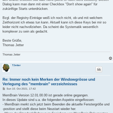
Dialog kann man dann mit einer Checkbox "Don't show again" für
zukünftige Starts unterdrücken.
Bzgl. der Registry-Einträge weiß ich noch nicht, ob und mit welchem
Zeithorizont ich etwas tun kann. Aktuell kann ich diese Keys bei mir so
leider nicht nachvollziehen. Da scheint die Systematik wesentlich
komplexer zu sein als gedacht.
Beste Grüße,
Thomas Jetter
Thomas Jetter
TJetter
Re: Immer noch kein Merken der Windowgrösse und
Verlegung des "membrain" verzeichnisses
P
Sun 10. Oct 2021, 17:42
o
s
MemBrain Version 12.01.00.00 ist gerade online gegangen.
t
In dieses Update sind u.a. die folgenden Aspekte eingeflossen:
- MemBrain merkt sich jetzt beim Beenden die aktuelle Fenstergröße und
-position und stellt diese beim Neustart wieder her.