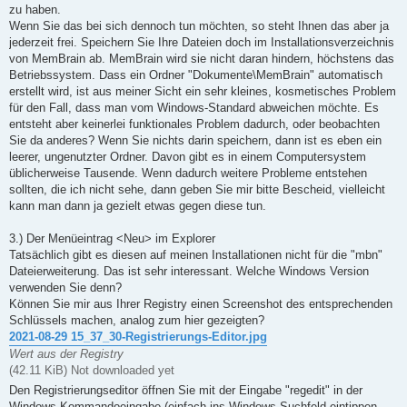
zu haben.
Wenn Sie das bei sich dennoch tun möchten, so steht Ihnen das aber ja
jederzeit frei. Speichern Sie Ihre Dateien doch im Installationsverzeichnis
von MemBrain ab. MemBrain wird sie nicht daran hindern, höchstens das
Betriebssystem. Dass ein Ordner "Dokumente\MemBrain" automatisch
erstellt wird, ist aus meiner Sicht ein sehr kleines, kosmetisches Problem
für den Fall, dass man vom Windows-Standard abweichen möchte. Es
entsteht aber keinerlei funktionales Problem dadurch, oder beobachten
Sie da anderes? Wenn Sie nichts darin speichern, dann ist es eben ein
leerer, ungenutzter Ordner. Davon gibt es in einem Computersystem
üblicherweise Tausende. Wenn dadurch weitere Probleme entstehen
sollten, die ich nicht sehe, dann geben Sie mir bitte Bescheid, vielleicht
kann man dann ja gezielt etwas gegen diese tun.
3.) Der Menüeintrag <Neu> im Explorer
Tatsächlich gibt es diesen auf meinen Installationen nicht für die "mbn"
Dateierweiterung. Das ist sehr interessant. Welche Windows Version
verwenden Sie denn?
Können Sie mir aus Ihrer Registry einen Screenshot des entsprechenden
Schlüssels machen, analog zum hier gezeigten?
2021-08-29 15_37_30-Registrierungs-Editor.jpg
Wert aus der Registry
(42.11 KiB) Not downloaded yet
Den Registrierungseditor öffnen Sie mit der Eingabe "regedit" in der
Windows Kommandoeingabe (einfach ins Windows Suchfeld eintippen