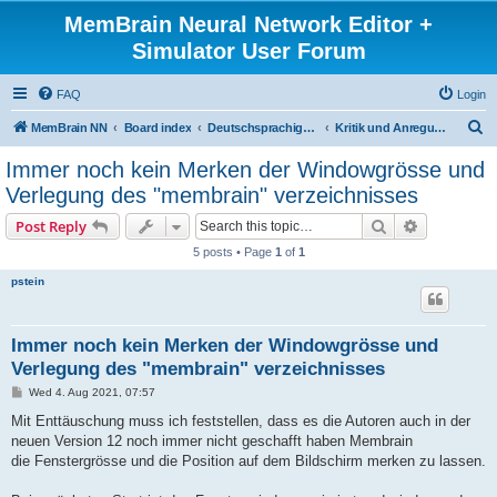
MemBrain Neural Network Editor +
Simulator User Forum
FAQ
Login
S
MemBrain NN
Board index
Deutschsprachige Foren - forums in German
Kritik und Anregungen
e
Immer noch kein Merken der Windowgrösse und
a
Verlegung des "membrain" verzeichnisses
r
Search
Advanced s
Post Reply
c
5 posts • Page
1
of
1
h
pstein
Immer noch kein Merken der Windowgrösse und
Verlegung des "membrain" verzeichnisses
P
Wed 4. Aug 2021, 07:57
o
s
Mit Enttäuschung muss ich feststellen, dass es die Autoren auch in der
t
neuen Version 12 noch immer nicht geschafft haben Membrain
die Fenstergrösse und die Position auf dem Bildschirm merken zu lassen.