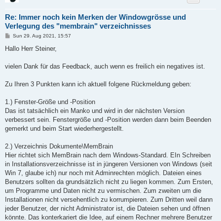
Re: Immer noch kein Merken der Windowgrösse und
Verlegung des "membrain" verzeichnisses
P
Sun 29. Aug 2021, 15:57
o
s
Hallo Herr Steiner,
t
vielen Dank für das Feedback, auch wenn es freilich ein negatives ist.
Zu Ihren 3 Punkten kann ich aktuell folgene Rückmeldung geben:
1.) Fenster-Größe und -Position
Das ist tatsächlich ein Manko und wird in der nächsten Version
verbessert sein. Fenstergröße und -Position werden dann beim Beenden
gemerkt und beim Start wiederhergestellt.
2.) Verzeichnis Dokumente\MemBrain
Hier richtet sich MemBrain nach dem Windows-Standard. EIn Schreiben
in Installationsverzeichnisse ist in jüngeren Versionen von Windows (seit
Win 7, glaube ich) nur noch mit Adminrechten möglich. Dateien eines
Benutzers sollten da grundsätzlich nicht zu liegen kommen. Zum Ersten,
um Programme und Daten nicht zu vermischen. Zum zweiten um die
Installationen nicht versehentlich zu korrumpieren. Zum Dritten weil dann
jeder Benutzer, der nicht Administrator ist, die Dateien sehen und öffnen
könnte. Das konterkariert die Idee, auf einem Rechner mehrere Benutzer