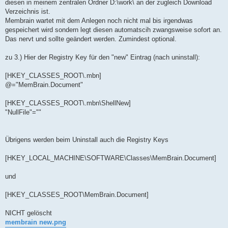
diesen in meinem zentralen Ordner D:\work\ an der zugleich Download
Verzeichnis ist.
Membrain wartet mit dem Anlegen noch nicht mal bis irgendwas
gespeichert wird sondern legt diesen automatscih zwangsweise sofort an.
Das nervt und sollte geändert werden. Zumindest optional.
zu 3.) Hier der Registry Key für den "new" Eintrag (nach uninstall):
[HKEY_CLASSES_ROOT\.mbn]
@="MemBrain.Document"
[HKEY_CLASSES_ROOT\.mbn\ShellNew]
"NullFile"=""
Übrigens werden beim Uninstall auch die Registry Keys
[HKEY_LOCAL_MACHINE\SOFTWARE\Classes\MemBrain.Document]
und
[HKEY_CLASSES_ROOT\MemBrain.Document]
NICHT gelöscht
membrain new.png