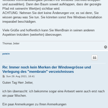
und auswählen). Dann den Baum soweit aufklappen, dass der gezeigte
Pfad mit seinen/m Wert(en) sichtbar wird.
ACHTUNG: Nehmen Sie dort keine Änderungen vor, es sei denn, Sie
wissen genau was Sie tun. Sie könnten sonst Ihre Windows-Installation
irreparabel beschädigen.
Viele Grüße und hoffentlich kann Sie MemBrain in seinen anderen
Aspekten trotzdem (weiterhin) überzeugen.
Thomas Jetter
pstein
Re: Immer noch kein Merken der Windowgrösse und
Verlegung des "membrain" verzeichnisses
P
Sun 29. Aug 2021, 16:41
o
s
Guten Tag Herr Jetter,
t
ich bin überrascht: ich bekomme sogar eine Antwort wenn auch erst nach
ein paar Wochen.
Ein paar Anmerkungen zu Ihren Anmerkungen