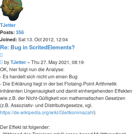
TJetter
Posts:
356
Joined:
Sat 13. Oct 2012, 12:04
Re: Bug in ScritedElements?
Quote
Post
by
TJetter
»
Thu 27. May 2021, 08:19
OK, hier folgt nun die Analyse:
- Es handelt sich nicht um einen Bug
- Die Erklärung liegt in der bei Flotaing-Point Arithmetik
inhärenten Ungenauigkeit und damit einhergehenden Effekten
wie z.B. der Nicht-Gültigkeit von mathematischen Gesetzen
(z.B. Assoziativ- und Distributivgesetze, vgl.
https://de.wikipedia.org/wiki/Gleitkommazahl
)
Der Effekt ist folgender: