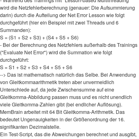
- Während des Trainings mit "Lesson-based Multithreading"
wird die Netzfehlerberechnung (genauer: Die Aufsummierung
darin) durch die Aufteilung der Net Error Lesson wie folgt
durchgeführt (hier ein Beispiel mit zwei Threads und 6
Summanden):
S = (S1 + S2 + S3) + (S4 + S5 + S6)
- Bei der Berechnung des Netzfehlers außerhalb des Trainings
("Evaluate Net Error") wird die Summation wie folgt
durchgeführt:
S = S1 + S2 + S3 + S4 + S5 + S6
--> Das ist mathematisch natürlich das Selbe. Bei Anwendung
von Gleitkommaarithmetik treten aber unvermeidlich
Unterschiede auf, da jede Zwischensumme auf eine
Gleitkomma-Abbildung passen muss und es nicht unendlich
viele Gleitkomma-Zahlen gibt (bei endlicher Auflösung).
MemBrain arbeitet mit 64 Bit Gleitkomma-Arithmetik. Das
bedeutet Ungenauigkeiten in der Größenordnung der 16.
signifikanten Dezimalstelle.
Ein Test-Script, das die Abweichungen berechnet und ausgibt,