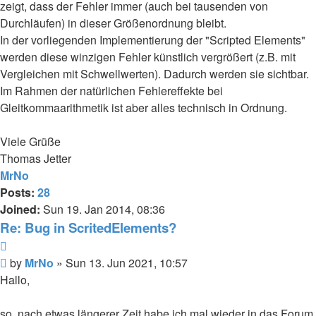
zeigt, dass der Fehler immer (auch bei tausenden von
Durchläufen) in dieser Größenordnung bleibt.
In der vorliegenden Implementierung der "Scripted Elements"
werden diese winzigen Fehler künstlich vergrößert (z.B. mit
Vergleichen mit Schwellwerten). Dadurch werden sie sichtbar.
Im Rahmen der natürlichen Fehlereffekte bei
Gleitkommaarithmetik ist aber alles technisch in Ordnung.
Viele Grüße
Thomas Jetter
MrNo
Posts:
28
Joined:
Sun 19. Jan 2014, 08:36
Re: Bug in ScritedElements?
Quote
Post
by
MrNo
»
Sun 13. Jun 2021, 10:57
Hallo,
so, nach etwas längerer Zeit habe ich mal wieder in das Forum