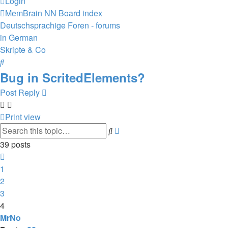
Login
MemBrain NN
Board index
Deutschsprachige Foren - forums
in German
Skripte & Co
Search
Bug in ScritedElements?
Post Reply
Print view
Search
Advanced
search
39 posts
Previous
1
2
3
4
MrNo