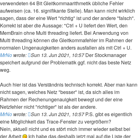
verwendeten 64 Bit Gleitkommaarithmetik übliche Fehler
aufweisen (ca. 16. signifikante Stelle). Man kann nicht wirklich
sagen, dass der eine Wert "richtig" ist und der andere "falsch".
Korrekt ist aber die Aussage: "Ctrl + U liefert den Wert, den
MemBrain ohne Multi threading liefert. Bei Anwendung von
Multi threading können die Gleitkommafehler im Rahmen der
normalen Ungenauigkeiten anders ausfallen als mit Ctrl + U.
MrNo
wrote:
Sun 13. Jun 2021, 10:57
Der Stockmanager
speichert aufgrund der Problematik ggf. nicht das beste Netz
weg.
Auch hier ist das Verständnis technisch korrekt. Aber man kann
nicht sagen, welches Netz "besser" ist, da sich alles im
Rahmen der Rechenungenauigkeit bewegt und der eine
Netzfehler nicht "richtiger" ist als der andere.
MrNo
wrote:
Sun 13. Jun 2021, 10:57
P.S. gibt es eigentlich
eine Möglichkeit das Trace-Fenster zu vergrößern?
Nein, aktuell nicht und es stört mich immer wieder selbst bei
der Arbeit
Ich habe das deshalb jetzt mal auf die Liste der