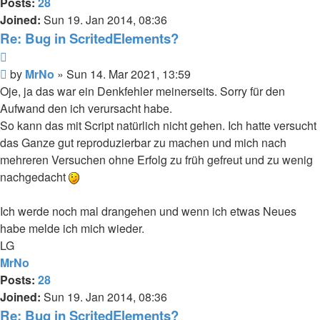
Posts:
28
Joined:
Sun 19. Jan 2014, 08:36
Re: Bug in ScritedElements?
Quote
Post
by
MrNo
»
Sun 14. Mar 2021, 13:59
Oje, ja das war ein Denkfehler meinerseits. Sorry für den
Aufwand den ich verursacht habe.
So kann das mit Script natürlich nicht gehen. Ich hatte versucht
das Ganze gut reproduzierbar zu machen und mich nach
mehreren Versuchen ohne Erfolg zu früh gefreut und zu wenig
nachgedacht
Ich werde noch mal drangehen und wenn ich etwas Neues
habe melde ich mich wieder.
LG
MrNo
Posts:
28
Joined:
Sun 19. Jan 2014, 08:36
Re: Bug in ScritedElements?