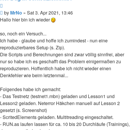
Quote
Post
by
MrNo
»
Sat 3. Apr 2021, 13:46
Hallo hier bin ich wieder
so, noch ein Versuch...
Ich habe - glaube und hoffe ich zumindest - nun eine
reproduzierbares Setup (s. Zip).
Die Scripts und Berechnungen sind zwar völlig sinnfrei, aber
nur so habe ich es geschafft das Problem einigermaßen zu
reproduzieren. Hoffentlich habe ich nicht wieder einen
Denkfehler wie beim letztenmal...
Folgendes habe ich gemacht:
- Das Testnetz (testnet1.mbn) geladen und Lesson1 und
Lesson2 geladen. Neterror Häkchen manuell auf Lesson 2
gesetzt (s. Screenshot)
- ScritedElements geladen. Multitreading eingeschaltet.
- RUN.as laufen lassen für ca. 10 bis 20 Durchläufe (Trainings),