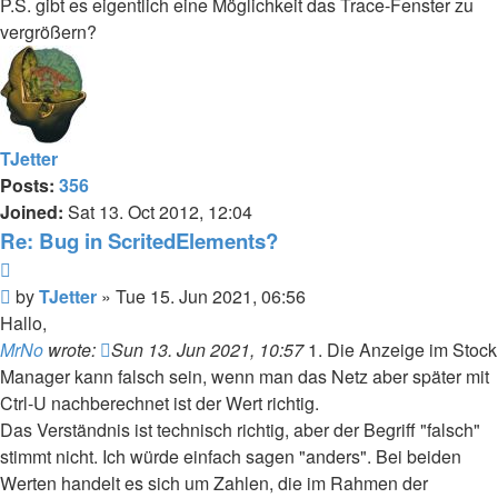
P.S. gibt es eigentlich eine Möglichkeit das Trace-Fenster zu
vergrößern?
TJetter
Posts:
356
Joined:
Sat 13. Oct 2012, 12:04
Re: Bug in ScritedElements?
Quote
Post
by
TJetter
»
Tue 15. Jun 2021, 06:56
Hallo,
MrNo
wrote:
Sun 13. Jun 2021, 10:57
1. Die Anzeige im Stock
Manager kann falsch sein, wenn man das Netz aber später mit
Ctrl-U nachberechnet ist der Wert richtig.
Das Verständnis ist technisch richtig, aber der Begriff "falsch"
stimmt nicht. Ich würde einfach sagen "anders". Bei beiden
Werten handelt es sich um Zahlen, die im Rahmen der