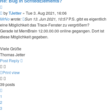
Re: Bug in ScritedElements?
Quote
Post
by
TJetter
»
Tue 3. Aug 2021, 16:06
MrNo
wrote:
Sun 13. Jun 2021, 10:57
P.S. gibt es eigentlich
eine Möglichkeit das Trace-Fenster zu vergrößern?
Gerade ist MemBrain 12.00.00.00 online gegangen. Dort ist
diese Möglichkeit gegeben.
Viele Grüße
Thomas Jetter
Post Reply
Print view
39 posts
Previous
1
2
3