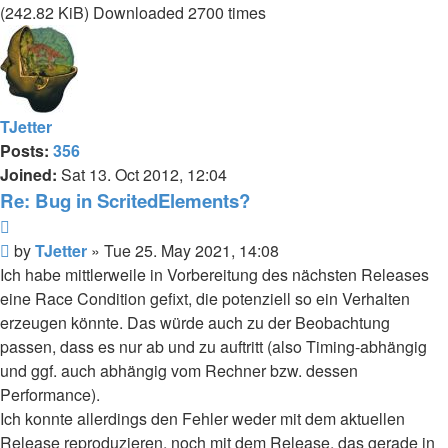
(242.82 KiB) Downloaded 2700 times
TJetter
Posts:
356
Joined:
Sat 13. Oct 2012, 12:04
Re: Bug in ScritedElements?
Quote
Post
by
TJetter
»
Tue 25. May 2021, 14:08
Ich habe mittlerweile in Vorbereitung des nächsten Releases
eine Race Condition gefixt, die potenziell so ein Verhalten
erzeugen könnte. Das würde auch zu der Beobachtung
passen, dass es nur ab und zu auftritt (also Timing-abhängig
und ggf. auch abhängig vom Rechner bzw. dessen
Performance).
Ich konnte allerdings den Fehler weder mit dem aktuellen
Release reproduzieren, noch mit dem Release, das gerade in