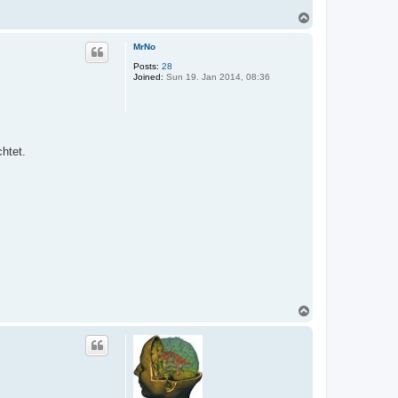
T
o
p
MrNo
Posts:
28
Joined:
Sun 19. Jan 2014, 08:36
htet.
T
o
p