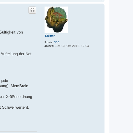
o
p
Gültigkeit von
TJetter
Posts:
356
Joined:
Sat 13. Oct 2012, 12:04
Aufteilung der Net
 jede
ösung). MemBrain
ieser Größenordnung
t Schwellwerten).