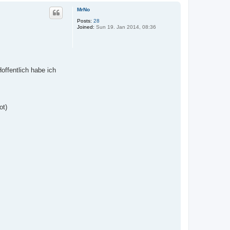
p
MrNo
Posts:
28
Joined:
Sun 19. Jan 2014, 08:36
offentlich habe ich
ot)