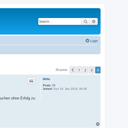
Search
Advanced search
Login
1
2
3
4
Previous
39 posts
MrNo
Posts:
28
Joined:
Sun 19. Jan 2014, 08:36
suchen ohne Erfolg zu
T
o