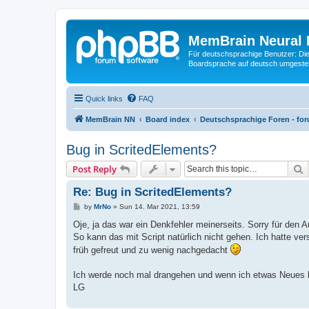
MemBrain Neural 
Für deutschsprachige Benutzer: Die 
Boardsprache auf deutsch umgestell
Quick links
FAQ
MemBrain NN
Board index
Deutschsprachige Foren - fo
Bug in ScritedElements?
S
Post Reply
Re: Bug in ScritedElements?
P
by
MrNo
»
Sun 14. Mar 2021, 13:59
o
s
Oje, ja das war ein Denkfehler meinerseits. Sorry für den 
t
So kann das mit Script natürlich nicht gehen. Ich hatte 
früh gefreut und zu wenig nachgedacht
Ich werde noch mal drangehen und wenn ich etwas Neues 
LG