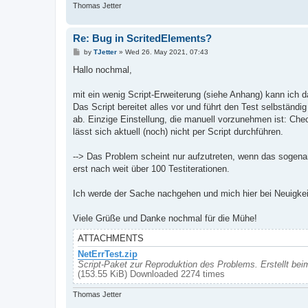
Thomas Jetter
Re: Bug in ScritedElements?
P
by
TJetter
»
Wed 26. May 2021, 07:43
o
s
Hallo nochmal,
t
mit ein wenig Script-Erweiterung (siehe Anhang) kann ich 
Das Script bereitet alles vor und führt den Test selbständ
ab. Einzige Einstellung, die manuell vorzunehmen ist: Che
lässt sich aktuell (noch) nicht per Script durchführen.
--> Das Problem scheint nur aufzutreten, wenn das sogenan
erst nach weit über 100 Testiterationen.
Ich werde der Sache nachgehen und mich hier bei Neuigke
Viele Grüße und Danke nochmal für die Mühe!
ATTACHMENTS
NetErrTest.zip
Script-Paket zur Reproduktion des Problems. Erstellt be
(153.55 KiB) Downloaded 2274 times
Thomas Jetter