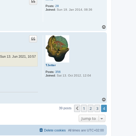
Posts:
28
Joined:
Sun 19. Jan 2014, 08:36
T
o
p
Sun 13. Jun 2021, 10:57
TJetter
Posts:
356
Joined:
Sat 13. Oct 2012, 12:04
T
o
1
2
3
4
p
Previous
39 posts
Jump to
Delete cookies
All times are
UTC+02:00