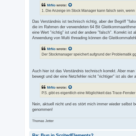
MrNo
wrote:
1. Die Anzeige im Stock Manager kann falsch sein, wenn m
Das Verständnis ist technisch richtig, aber der Begriff "f
die im Rahmen der verwendeten 64 Bit Gleitkommaarithmetik 
eine Wert "richtig" ist und der andere "falsch". Korrekt ist
Anwendung von Multi threading können die Gleitkommafehle
MrNo
wrote:
Der Stockmanager speichert aufgrund der Problematik ggf
Auch hier ist das Verständnis technisch korrekt. Aber man
bewegt und der eine Netzfehler nicht "richtiger" ist als der 
MrNo
wrote:
P.S. gibt es eigentlich eine Möglichkeit das Trace-Fenste
Nein, aktuell nicht und es stört mich immer wieder selbst b
genommen!
Thomas Jetter
Re: Bug in ScritedElements?