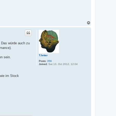
T
o
p
e. Das würde auch zu
rmance).
TJetter
en sein.
Posts:
356
Joined:
Sat 13. Oct 2012, 12:04
 wie im Stock