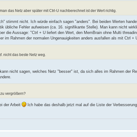
an das Netz aber später mit Ctrl-U nachberechnet ist der Wert richtig.
alsch" stimmt nicht. Ich würde einfach sagen "anders". Bei beiden Werten hande
übliche Fehler aufweisen (ca. 16. signifikante Stelle). Man kann nicht wirkl
 aber die Aussage: "Ctrl + U liefert den Wert, den MemBrain ohne Multi threading
r im Rahmen der normalen Ungenauigkeiten anders ausfallen als mit Ctrl + 
. nicht das beste Netz weg.
 kann nicht sagen, welches Netz "besser" ist, da sich alles im Rahmen der 
andere.
r zu vergrößern?
ei der Arbeit
Ich habe das deshalb jetzt mal auf die Liste der Verbesserun