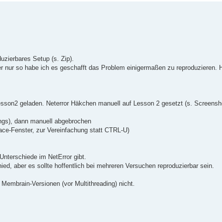
uzierbares Setup (s. Zip).
er nur so habe ich es geschafft das Problem einigermaßen zu reproduzieren. H
sson2 geladen. Neterror Häkchen manuell auf Lesson 2 gesetzt (s. Screensh
nings), dann manuell abgebrochen
ace-Fenster, zur Vereinfachung statt CTRL-U)
Unterschiede im NetError gibt.
ed, aber es sollte hoffentlich bei mehreren Versuchen reproduzierbar sein.
 Membrain-Versionen (vor Multithreading) nicht.