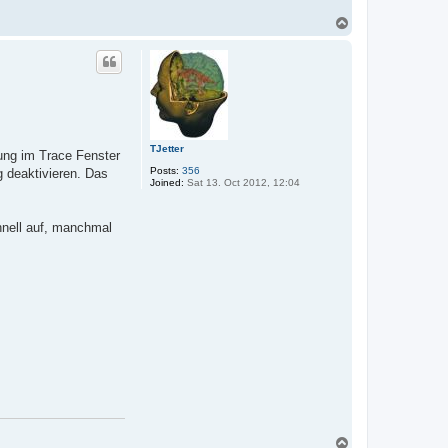
T
o
p
TJetter
dung im Trace Fenster
Posts:
356
g deaktivieren. Das
Joined:
Sat 13. Oct 2012, 12:04
hnell auf, manchmal
T