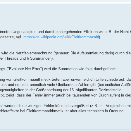
inhärenten Ungenauigkeit und damit einhergehenden Effekten wie z.B. der Nicht-
vgesetze, vgl.
https://de.wikipedia.org/wiki/Gleitkommazahl
)
 wird die Netzfehlerberechnung (genauer: Die Aufsummierung darin) durch die 
t zwei Threads und 6 Summanden):
gs ("Evaluate Net Error") wird die Summation wie folgt durchgeführt:
ung von Gleitkommaarithmetik treten aber unvermeidlich Unterschiede auf, da
 und es nicht unendlich viele Gleitkomma-Zahlen gibt (bei endlicher Aufl
ngenauigkeiten in der Größenordnung der 16. signifikanten Dezimalstelle.
bt, zeigt, dass der Fehler immer (auch bei tausenden von Durchläufen) in d
" werden diese winzigen Fehler künstlich vergrößert (z.B. mit Vergleichen mi
hlereffekte bei Gleitkommaarithmetik ist aber alles technisch in Ordnung.