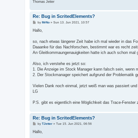
Thomas Jetter
Re: Bug in ScritedElements?
P
by
MrNo
»
Sun 13. Jun 2021, 10:57
o
s
Hallo,
t
so, nach etwas längerer Zeit habe ich mal wieder in das F
Daaanke für das Nachforschen, bestimmt war es recht zeit
An Gleitkommaungenauigkeiten hatte ich auch schon mal ged
Also, ich verstehe es jetzt so:
1. Die Anzeige im Stock Manager kann falsch sein, wenn ma
2. Der Stockmanager speichert aufgrund der Problematik g
Vielen Dank noch einmal, jetzt weiß man was passiert un
LG
P.S. gibt es eigentlich eine Möglichkeit das Trace-Fenster
Re: Bug in ScritedElements?
P
by
TJetter
»
Tue 15. Jun 2021, 06:56
o
s
Hallo,
t