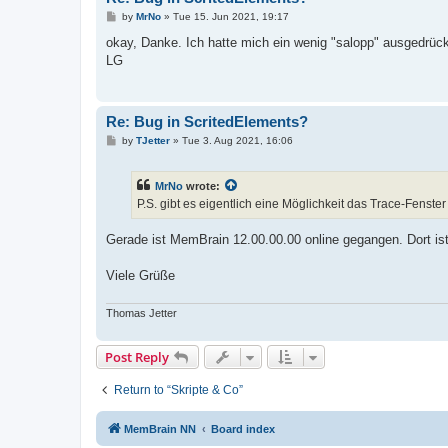
P
by
MrNo
»
Tue 15. Jun 2021, 19:17
o
s
okay, Danke. Ich hatte mich ein wenig "salopp" ausgedrück
t
LG
Re: Bug in ScritedElements?
P
by
TJetter
»
Tue 3. Aug 2021, 16:06
o
s
t
MrNo
wrote:
P.S. gibt es eigentlich eine Möglichkeit das Trace-Fenste
Gerade ist MemBrain 12.00.00.00 online gegangen. Dort is
Viele Grüße
Thomas Jetter
Post Reply
Return to “Skripte & Co”
MemBrain NN
Board index