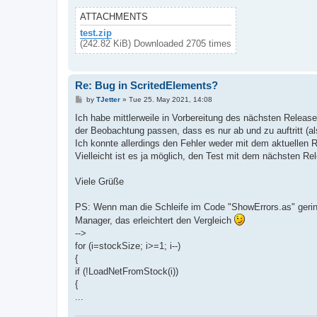
ATTACHMENTS
test.zip
(242.82 KiB) Downloaded 2705 times
Re: Bug in ScritedElements?
P
by
TJetter
»
Tue 25. May 2021, 14:08
o
s
Ich habe mittlerweile in Vorbereitung des nächsten Release
t
der Beobachtung passen, dass es nur ab und zu auftritt (
Ich konnte allerdings den Fehler weder mit dem aktuellen 
Vielleicht ist es ja möglich, den Test mit dem nächsten R
Viele Grüße
PS: Wenn man die Schleife im Code "ShowErrors.as" gering
Manager, das erleichtert den Vergleich
-->
for (i=stockSize; i>=1; i--)
{
if (!LoadNetFromStock(i))
{
...