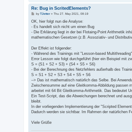
Re: Bug in ScritedElements?
P
by
TJetter
»
Thu 27. May 2021, 08:19
o
s
OK, hier folgt nun die Analyse:
t
- Es handelt sich nicht um einen Bug
- Die Erklärung liegt in der bei Flotaing-Point Arithmetik 
mathematischen Gesetzen (z.B. Assoziativ- und Distributi
Der Effekt ist folgender:
- Während des Trainings mit "Lesson-based Multithreading"
Error Lesson wie folgt durchgeführt (hier ein Beispiel mi
S = (S1 + S2 + S3) + (S4 + S5 + S6)
- Bei der Berechnung des Netzfehlers außerhalb des Trainin
S = S1 + S2 + S3 + S4 + S5 + S6
--> Das ist mathematisch natürlich das Selbe. Bei Anwend
Zwischensumme auf eine Gleitkomma-Abbildung passen muss
arbeitet mit 64 Bit Gleitkomma-Arithmetik. Das bedeutet U
Ein Test-Script, das die Abweichungen berechnet und ausgi
bleibt.
In der vorliegenden Implementierung der "Scripted Elements
Dadurch werden sie sichtbar. Im Rahmen der natürlichen Fe
Viele Grüße