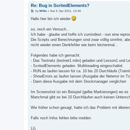
Re: Bug in ScritedElements?
P
by
MrNo
»
Sat 3. Apr 2021, 13:46
o
s
Hallo hier bin ich wieder
t
so, noch ein Versuch...
Ich habe - glaube und hoffe ich zumindest - nun eine reprod
Die Scripts und Berechnungen sind zwar völlig sinnfrei, ab
nicht wieder einen Denkfehler wie beim letztenmal...
Folgendes habe ich gemacht:
- Das Testnetz (testnet1.mbn) geladen und Lesson1 und Le
- ScritedElements geladen. Multitreading eingeschaltet.
- RUN.as laufen lassen für ca. 10 bis 20 Durchläufe (Trai
- ShowErrors.as laufen lassen (Ausgabe der Neterror im Tr
- Dann diese Ausgabe mit dem Stockmanager verglichen
Im Screenshot ist ein Beispiel (gelbe Markierungen) wo es 
Manchmal gibt es bei 10 Durchläufen auch keinen Unterschi
Wie früher schon gesagt, hatte ich das Problem mit älteren
Falls noch Infos fehlen bitte melden
LG