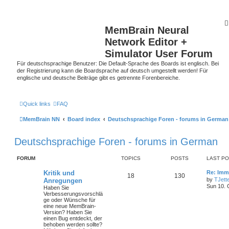
MemBrain Neural
Network Editor +
Simulator User Forum
Für deutschsprachige Benutzer: Die Default-Sprache des Boards ist englisch. Bei
der Registrierung kann die Boardsprache auf deutsch umgestellt werden! Für
englische und deutsche Beiträge gibt es getrennte Forenbereiche.
Quick links
FAQ
MemBrain NN
Board index
Deutschsprachige Foren - forums in German
Deutschsprachige Foren - forums in German
FORUM
TOPICS
POSTS
LAST P
Kritik und
Re: Imm
18
130
by
TJett
Anregungen
Sun 10. 
Haben Sie
Verbesserungsvorschlä
ge oder Wünsche für
eine neue MemBrain-
Version? Haben Sie
einen Bug entdeckt, der
behoben werden sollte?