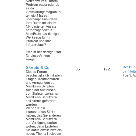
Netzentwurf zu Ihrem
Problem passt oder ob
es da
Optimierungsmöglichkei
ten gibt? Ist es
überhaupt sinnvoll an
Ihre Daten mit einem
NN basierten Ansatz
heranzugehen? Ist
MemBrain das richtige
Werkzeug für Ihr
Problem und Ihre
Infrastruktur?
Hier ist der richtige Platz
für diese Art von
Fragen.
Skripte & Co
Re: Bug
36
172
by
TJett
Dieses Forum
beschäftigt sich mit allen
Tue 3. A
Fragen, Kommentaren
und Anregungen zu
MemBrain Skripten.
Auch der Austausch
von Skripten zwischen
MemBrain Benutzern
soll hiermit gefördert
werden.
Wenn Sie ein
interessantes Skript
haben, das Sie anderen
MemBrain Benutzern
zur Verfügung stellen
wollen, dann Erstellen
Sie dafür jeweils bitte ein
neues Thema in diesem