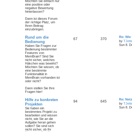
Möchten Sie einfach nur
eine positive oder
negative Bewertung
hinterlassen?
Dann ist dieses Forum
der richtige Platz, um
Ihren Beitrag
einzubringen.
Rund um die
Re: Wie 
67
370
by
TJett
Bedienung
Sun 8. D
Haben Sie Fragen zur
Bedienung bestimmter
Features von
MemBrain? Sind Sie
nicht sicher, welches
Häkchen was bewirkt?
Möchten Sie wissen, ob
eine bestimmte
Funktionalität in
MemBrain vorhanden ist
oder nicht?
Dann stellen Sie Ihre
Fragen hier!
Hilfe zu konkreten
Re: Ne
94
645
by
TJett
Projekten
Sun 8. D
Sie haben ein
bestimmtes Projekt zu
bearbeiten und wissen
nicht, wie Sie an die
Aufgabe heran gehen
sollen? Sie sind sich
nicht sicher, ob Ihr