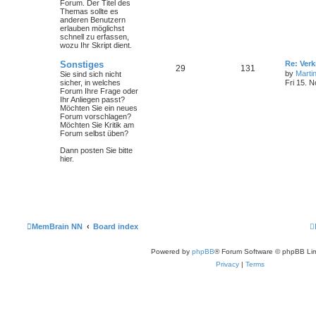
Forum. Der Titel des
Themas sollte es
anderen Benutzern
erlauben möglichst
schnell zu erfassen,
wozu Ihr Skript dient.
Sonstiges
Re: Ver
29
131
by
Marti
Sie sind sich nicht
sicher, in welches
Fri 15. 
Forum Ihre Frage oder
Ihr Anliegen passt?
Möchten Sie ein neues
Forum vorschlagen?
Möchten Sie Kritik am
Forum selbst üben?
Dann posten Sie bitte
hier.
MemBrain NN
Board index
Powered by
phpBB
® Forum Software © phpBB Lim
Privacy
|
Terms