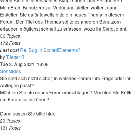
Wenn Sie ein interessantes Skript haben, das Sie anderen
MemBrain Benutzern zur Verfügung stellen wollen, dann
Erstellen Sie dafür jeweils bitte ein neues Thema in diesem
Forum. Der Titel des Themas sollte es anderen Benutzern
erlauben möglichst schnell zu erfassen, wozu Ihr Skript dient.
36
Topics
172
Posts
Last post
Re: Bug in ScritedElements?
View
by
TJetter
the
Tue 3. Aug 2021, 16:06
latest
Sonstiges
post
Sie sind sich nicht sicher, in welches Forum Ihre Frage oder Ihr
Anliegen passt?
Möchten Sie ein neues Forum vorschlagen? Möchten Sie Kritik
am Forum selbst üben?
Dann posten Sie bitte hier.
29
Topics
131
Posts