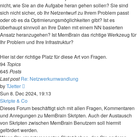
nicht, wie Sie an die Aufgabe heran gehen sollen? Sie sind
sich nicht sicher, ob Ihr Netzentwurf zu Ihrem Problem passt
oder ob es da Optimierungsmöglichkeiten gibt? Ist es
überhaupt sinnvoll an Ihre Daten mit einem NN basierten
Ansatz heranzugehen? Ist MemBrain das richtige Werkzeug für
Ihr Problem und Ihre Infrastruktur?
Hier ist der richtige Platz für diese Art von Fragen.
94
Topics
645
Posts
Last post
Re: Netzwerkumwandlung
View
by
TJetter
the
Sun 8. Dec 2024, 19:13
latest
Skripte & Co
post
Dieses Forum beschäftigt sich mit allen Fragen, Kommentaren
und Anregungen zu MemBrain Skripten. Auch der Austausch
von Skripten zwischen MemBrain Benutzern soll hiermit
gefördert werden.