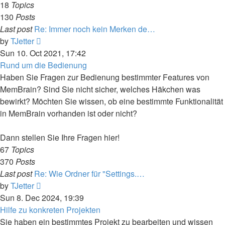
18
Topics
130
Posts
Last post
Re: Immer noch kein Merken de…
View
by
TJetter
the
Sun 10. Oct 2021, 17:42
latest
Rund um die Bedienung
post
Haben Sie Fragen zur Bedienung bestimmter Features von
MemBrain? Sind Sie nicht sicher, welches Häkchen was
bewirkt? Möchten Sie wissen, ob eine bestimmte Funktionalität
in MemBrain vorhanden ist oder nicht?
Dann stellen Sie Ihre Fragen hier!
67
Topics
370
Posts
Last post
Re: Wie Ordner für "Settings.…
View
by
TJetter
the
Sun 8. Dec 2024, 19:39
latest
Hilfe zu konkreten Projekten
post
Sie haben ein bestimmtes Projekt zu bearbeiten und wissen