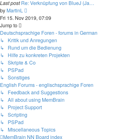
Last post
Re: Verknüpfung von BlueJ (Ja…
View
by
MartinL
the
Fri 15. Nov 2019, 07:09
latest
Jump to
post
Deutschsprachige Foren - forums in German
↳ Kritik und Anregungen
↳ Rund um die Bedienung
↳ Hilfe zu konkreten Projekten
↳ Skripte & Co
↳ PSPad
↳ Sonstiges
English Forums - englischsprachige Foren
↳ Feedback and Suggestions
↳ All about using MemBrain
↳ Project Support
↳ Scripting
↳ PSPad
↳ Miscellaneous Topics
MemBrain NN
Board index