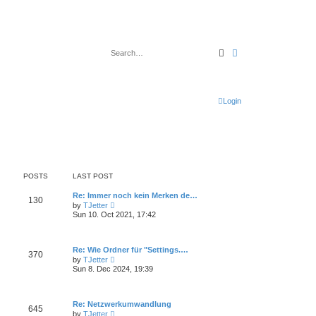
Search
Advanced search
Login
POSTS
LAST POST
Re: Immer noch kein Merken de…
130
V
by
TJetter
i
Sun 10. Oct 2021, 17:42
e
w
t
h
Re: Wie Ordner für "Settings.…
370
e
V
by
TJetter
l
i
Sun 8. Dec 2024, 19:39
a
e
t
w
e
t
s
h
Re: Netzwerkumwandlung
t
645
e
V
p
by
TJetter