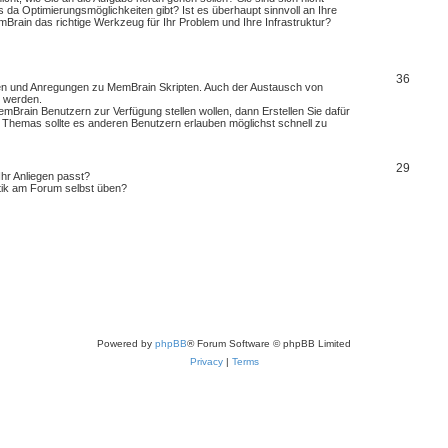
 da Optimierungsmöglichkeiten gibt? Ist es überhaupt sinnvoll an Ihre
rain das richtige Werkzeug für Ihr Problem und Ihre Infrastruktur?
36
ren und Anregungen zu MemBrain Skripten. Auch der Austausch von
t werden.
mBrain Benutzern zur Verfügung stellen wollen, dann Erstellen Sie dafür
s Themas sollte es anderen Benutzern erlauben möglichst schnell zu
29
Ihr Anliegen passt?
tik am Forum selbst üben?
Powered by
phpBB
® Forum Software © phpBB Limited
Privacy
|
Terms