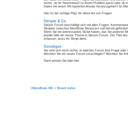
sicher, ob Ihr Netzentwurf zu Ihrem Problem passt oder ob es
Daten mit einem NN basierten Ansatz heranzugehen? Ist MemB
Hier ist der richtige Platz für diese Art von Fragen.
Skripte & Co
Dieses Forum beschäftigt sich mit allen Fragen, Kommenta
Skripten zwischen MemBrain Benutzern soll hiermit geförder
Wenn Sie ein interessantes Skript haben, das Sie anderen Me
jeweils bitte ein neues Thema in diesem Forum. Der Titel de
erfassen, wozu Ihr Skript dient.
Sonstiges
Sie sind sich nicht sicher, in welches Forum Ihre Frage oder 
Möchten Sie ein neues Forum vorschlagen? Möchten Sie Kri
Dann posten Sie bitte hier.
MemBrain NN
Board index