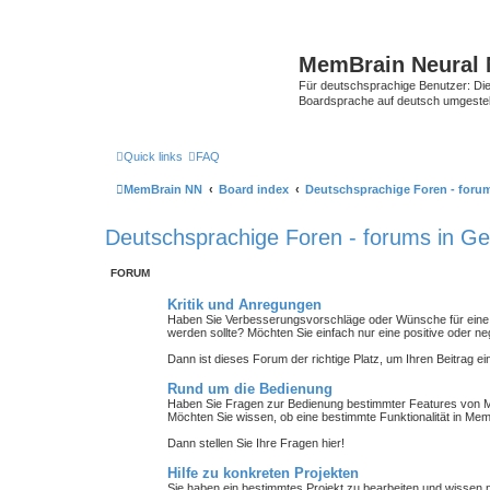
MemBrain Neural 
Für deutschsprachige Benutzer: Die 
Boardsprache auf deutsch umgestell
Quick links
FAQ
MemBrain NN
Board index
Deutschsprachige Foren - foru
Deutschsprachige Foren - forums in G
FORUM
Kritik und Anregungen
Haben Sie Verbesserungsvorschläge oder Wünsche für eine
werden sollte? Möchten Sie einfach nur eine positive oder n
Dann ist dieses Forum der richtige Platz, um Ihren Beitrag ei
Rund um die Bedienung
Haben Sie Fragen zur Bedienung bestimmter Features von M
Möchten Sie wissen, ob eine bestimmte Funktionalität in Mem
Dann stellen Sie Ihre Fragen hier!
Hilfe zu konkreten Projekten
Sie haben ein bestimmtes Projekt zu bearbeiten und wissen ni