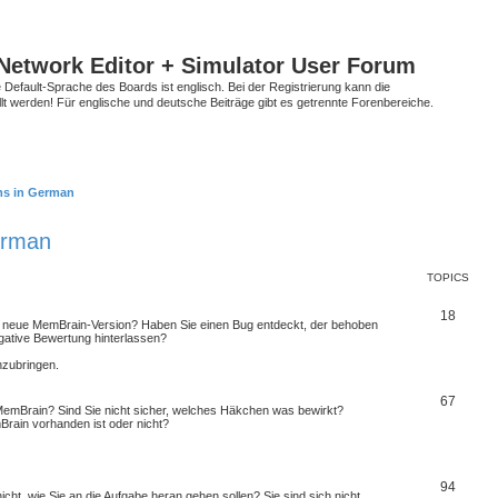
Network Editor + Simulator User Forum
Default-Sprache des Boards ist englisch. Bei der Registrierung kann die
t werden! Für englische und deutsche Beiträge gibt es getrennte Forenbereiche.
ms in German
erman
TOPICS
18
 neue MemBrain-Version? Haben Sie einen Bug entdeckt, der behoben
egative Bewertung hinterlassen?
nzubringen.
67
emBrain? Sind Sie nicht sicher, welches Häkchen was bewirkt?
Brain vorhanden ist oder nicht?
94
cht, wie Sie an die Aufgabe heran gehen sollen? Sie sind sich nicht