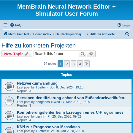
MemBrain Neural Network Editor +
Simulator User Forum
FAQ
Login
S
MemBrain NN
Board index
Deutschsprachige Foren - forums in German
Hilfe zu konkreten Projekten
e
Hilfe zu konkreten Projekten
a
Search
Advanced search
New Topic
r
c
1
2
3
4
Next
94 topics
h
Topics
Netzwerkumwandlung
Last post by
TJetter
«
Sun 8. Dec 2024, 19:13
Replies:
3
Personenidentifizierung anhand von Fußabdruckverläufen.
Last post by
neogeees
«
Wed 17. Mar 2021, 22:18
Replies:
3
Kompilierungsfehler beim Erzeugen eines C-Programmes
Last post by
gianni
«
Fri 25. Sep 2020, 09:32
Replies:
4
KNN zur Prognose von Messdaten
Last post by
TJetter
«
Sat 18. Jan 2020, 22:18