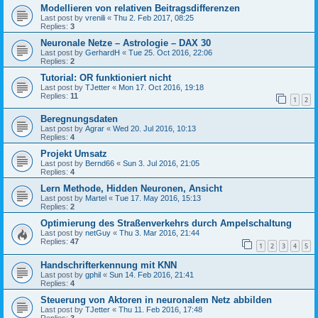
Modellieren von relativen Beitragsdifferenzen
Last post by
vrenili
«
Thu 2. Feb 2017, 08:25
Replies:
3
Neuronale Netze – Astrologie – DAX 30
Last post by
GerhardH
«
Tue 25. Oct 2016, 22:06
Replies:
2
Tutorial: OR funktioniert nicht
Last post by
TJetter
«
Mon 17. Oct 2016, 19:18
Replies:
11
1
2
Beregnungsdaten
Last post by
Agrar
«
Wed 20. Jul 2016, 10:13
Replies:
4
Projekt Umsatz
Last post by
Bernd66
«
Sun 3. Jul 2016, 21:05
Replies:
4
Lern Methode, Hidden Neuronen, Ansicht
Last post by
Martel
«
Tue 17. May 2016, 15:13
Replies:
2
Optimierung des Straßenverkehrs durch Ampelschaltung
Last post by
netGuy
«
Thu 3. Mar 2016, 21:44
Replies:
47
1
2
3
4
5
Handschrifterkennung mit KNN
Last post by
gphil
«
Sun 14. Feb 2016, 21:41
Replies:
4
Steuerung von Aktoren in neuronalem Netz abbilden
Last post by
TJetter
«
Thu 11. Feb 2016, 17:48
Replies:
3