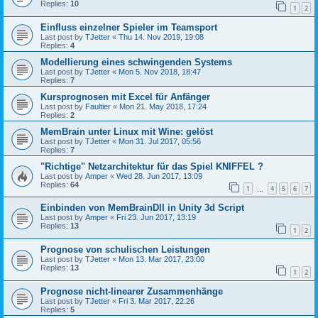
Replies:
10
1
2
Einfluss einzelner Spieler im Teamsport
Last post by
TJetter
«
Thu 14. Nov 2019, 19:08
Replies:
4
Modellierung eines schwingenden Systems
Last post by
TJetter
«
Mon 5. Nov 2018, 18:47
Replies:
7
Kursprognosen mit Excel für Anfänger
Last post by
Faultier
«
Mon 21. May 2018, 17:24
Replies:
2
MemBrain unter Linux mit Wine: gelöst
Last post by
TJetter
«
Mon 31. Jul 2017, 05:56
Replies:
7
"Richtige" Netzarchitektur für das Spiel KNIFFEL ?
Last post by
Amper
«
Wed 28. Jun 2017, 13:09
Replies:
64
1
4
5
6
7
…
Einbinden von MemBrainDll in Unity 3d Script
Last post by
Amper
«
Fri 23. Jun 2017, 13:19
Replies:
13
1
2
Prognose von schulischen Leistungen
Last post by
TJetter
«
Mon 13. Mar 2017, 23:00
Replies:
13
1
2
Prognose nicht-linearer Zusammenhänge
Last post by
TJetter
«
Fri 3. Mar 2017, 22:26
Replies:
5