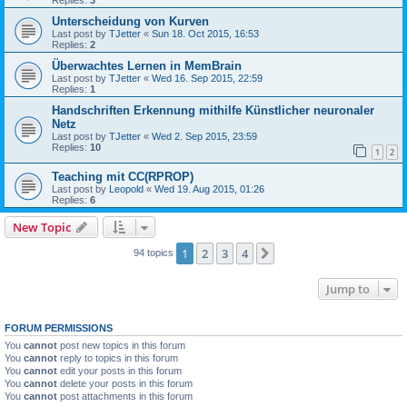
Unterscheidung von Kurven
Last post by
TJetter
«
Sun 18. Oct 2015, 16:53
Replies:
2
Überwachtes Lernen in MemBrain
Last post by
TJetter
«
Wed 16. Sep 2015, 22:59
Replies:
1
Handschriften Erkennung mithilfe Künstlicher neuronaler
Netz
Last post by
TJetter
«
Wed 2. Sep 2015, 23:59
Replies:
10
1
2
Teaching mit CC(RPROP)
Last post by
Leopold
«
Wed 19. Aug 2015, 01:26
Replies:
6
New Topic
1
2
3
4
Next
94 topics
Jump to
FORUM PERMISSIONS
You
cannot
post new topics in this forum
You
cannot
reply to topics in this forum
You
cannot
edit your posts in this forum
You
cannot
delete your posts in this forum
You
cannot
post attachments in this forum