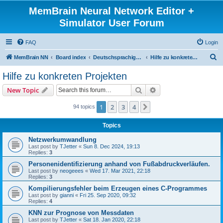
MemBrain Neural Network Editor +
Simulator User Forum
FAQ
Login
S
MemBrain NN
Board index
Deutschsprachige Foren - forums in German
Hilfe zu konkreten Projekten
e
Hilfe zu konkreten Projekten
a
Search
Advanced search
New Topic
r
c
1
2
3
4
Next
94 topics
h
Topics
Netzwerkumwandlung
Last post by
TJetter
«
Sun 8. Dec 2024, 19:13
Replies:
3
Personenidentifizierung anhand von Fußabdruckverläufen.
Last post by
neogeees
«
Wed 17. Mar 2021, 22:18
Replies:
3
Kompilierungsfehler beim Erzeugen eines C-Programmes
Last post by
gianni
«
Fri 25. Sep 2020, 09:32
Replies:
4
KNN zur Prognose von Messdaten
Last post by
TJetter
«
Sat 18. Jan 2020, 22:18