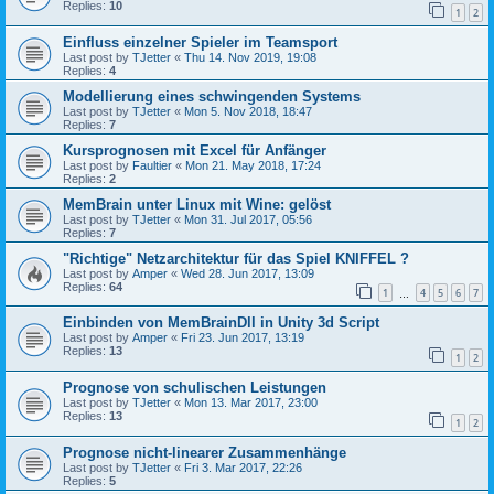
Replies:
10
1
2
Einfluss einzelner Spieler im Teamsport
Last post by
TJetter
«
Thu 14. Nov 2019, 19:08
Replies:
4
Modellierung eines schwingenden Systems
Last post by
TJetter
«
Mon 5. Nov 2018, 18:47
Replies:
7
Kursprognosen mit Excel für Anfänger
Last post by
Faultier
«
Mon 21. May 2018, 17:24
Replies:
2
MemBrain unter Linux mit Wine: gelöst
Last post by
TJetter
«
Mon 31. Jul 2017, 05:56
Replies:
7
"Richtige" Netzarchitektur für das Spiel KNIFFEL ?
Last post by
Amper
«
Wed 28. Jun 2017, 13:09
Replies:
64
1
4
5
6
7
…
Einbinden von MemBrainDll in Unity 3d Script
Last post by
Amper
«
Fri 23. Jun 2017, 13:19
Replies:
13
1
2
Prognose von schulischen Leistungen
Last post by
TJetter
«
Mon 13. Mar 2017, 23:00
Replies:
13
1
2
Prognose nicht-linearer Zusammenhänge
Last post by
TJetter
«
Fri 3. Mar 2017, 22:26
Replies:
5