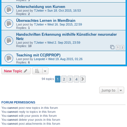
Unterscheidung von Kurven
Last post by
TJetter
«
Sun 18. Oct 2015, 16:53
Replies:
2
Überwachtes Lernen in MemBrain
Last post by
TJetter
«
Wed 16. Sep 2015, 22:59
Replies:
1
Handschriften Erkennung mithilfe Künstlicher neuronaler
Netz
Last post by
TJetter
«
Wed 2. Sep 2015, 23:59
Replies:
10
1
2
Teaching mit CC(RPROP)
Last post by
Leopold
«
Wed 19. Aug 2015, 01:26
Replies:
6
New Topic
1
2
3
4
Next
94 topics
Jump to
FORUM PERMISSIONS
You
cannot
post new topics in this forum
You
cannot
reply to topics in this forum
You
cannot
edit your posts in this forum
You
cannot
delete your posts in this forum
You
cannot
post attachments in this forum