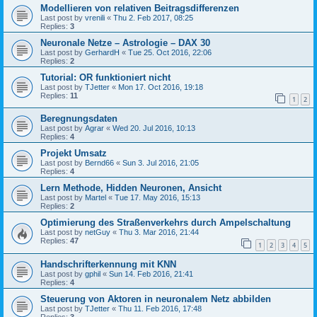
Modellieren von relativen Beitragsdifferenzen
Last post by
vrenili
«
Thu 2. Feb 2017, 08:25
Replies:
3
Neuronale Netze – Astrologie – DAX 30
Last post by
GerhardH
«
Tue 25. Oct 2016, 22:06
Replies:
2
Tutorial: OR funktioniert nicht
Last post by
TJetter
«
Mon 17. Oct 2016, 19:18
Replies:
11
1
2
Beregnungsdaten
Last post by
Agrar
«
Wed 20. Jul 2016, 10:13
Replies:
4
Projekt Umsatz
Last post by
Bernd66
«
Sun 3. Jul 2016, 21:05
Replies:
4
Lern Methode, Hidden Neuronen, Ansicht
Last post by
Martel
«
Tue 17. May 2016, 15:13
Replies:
2
Optimierung des Straßenverkehrs durch Ampelschaltung
Last post by
netGuy
«
Thu 3. Mar 2016, 21:44
Replies:
47
1
2
3
4
5
Handschrifterkennung mit KNN
Last post by
gphil
«
Sun 14. Feb 2016, 21:41
Replies:
4
Steuerung von Aktoren in neuronalem Netz abbilden
Last post by
TJetter
«
Thu 11. Feb 2016, 17:48
Replies:
3