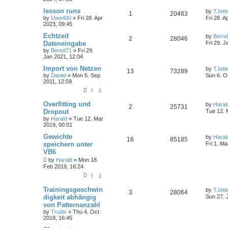
lesson runs
by
TJett
1
20483
by
Uwe400
»
Fri 28. Apr
Fri 28. A
2023, 09:45
Echtzeit
by
Bern
2
28046
Dateneingabe
Fri 29. J
by
Bernd71
»
Fri 29.
Jan 2021, 12:04
Import von Netzen
by
TJett
13
73289
by
Daniel
»
Mon 5. Sep
Sun 6. O
2011, 12:59
1
2
Overfitting und
by
Haral
2
25731
Dropout
Tue 12. 
by
Harald
»
Tue 12. Mar
2019, 00:01
Gewichte
by
Haral
16
85185
speichern unter
Fri 1. Ma
VB6
by
Harald
»
Mon 18.
Feb 2019, 16:24
1
2
Trainingsgeschwin
by
TJett
3
28064
digkeit abhängig
Sun 27. 
von Patternanzahl
by
Trudix
»
Thu 4. Oct
2018, 16:45