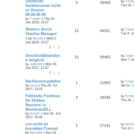
Shortcuts
by
TJett
0
39468
funktionieren nicht
Thu 24. 
in Version
09.00.00.00
by
TJetter
»
Thu 24.
Jan 2019, 19:27
Absturz durch
by
TJett
15
69261
Teacher-Manager
Tue 8. J
by
filosofa
»
Wed 2.
Jan 2019, 13:27
1
2
Sensitivitätsanalys
by
Julia
10
59465
e möglich
Mon 7. A
by
Julian94
»
Mon 26.
Jun 2017, 17:07
1
2
Nachkommastellen
by
TJett
1
21993
by
keza
»
Thu 20. Jul
Sat 22. J
2017, 13:03
Fehlende Funktion
by
Ernst
4
29339
für Hidden
Thu 29. 
Neurons in
MembrainDLL
by
ErnstF
»
Sun 25. Jun
2017, 19:40
csv nicht im
by
Bern
2
27241
korrekten Format.
Tue 12. 
by
Bernd66
»
Sun 10.