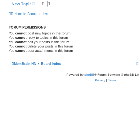
New Topic
Return to Board Index
FORUM PERMISSIONS
You
cannot
post new topics in this forum
You
cannot
reply to topics in this forum
You
cannot
edit your posts in this forum
You
cannot
delete your posts in this forum
You
cannot
post attachments in this forum
MemBrain NN
Board index
Powered by
phpBB
® Forum Software © phpBB Lim
Privacy
|
Terms