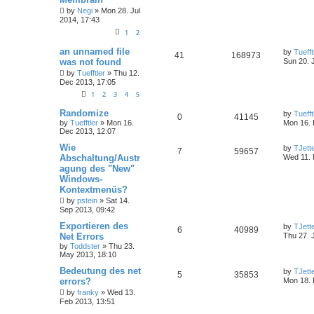
by
Negi
»
Mon 28. Jul
2014, 17:43
1
2
an unnamed file
by
Tuefft
41
168973
was not found
Sun 20. 
by
Tuefftler
»
Thu 12.
Dec 2013, 17:05
1
2
3
4
5
Randomize
by
Tuefft
0
41145
by
Tuefftler
»
Mon 16.
Mon 16. 
Dec 2013, 12:07
Wie
by
TJett
7
59657
Abschaltung/Austr
Wed 11. 
agung des "New"
Windows-
Kontextmenüs?
by
pstein
»
Sat 14.
Sep 2013, 09:42
Exportieren des
by
TJett
6
40989
Net Errors
Thu 27. 
by
Toddster
»
Thu 23.
May 2013, 18:10
Bedeutung des net
by
TJett
5
35853
errors?
Mon 18. 
by
franky
»
Wed 13.
Feb 2013, 13:51