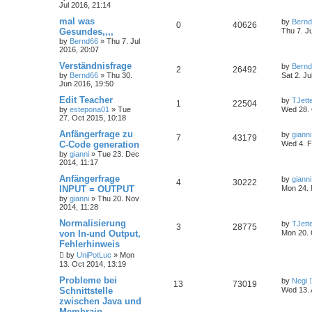
Jul 2016, 21:14
mal was
by
Bern
0
40626
Gesundes,,,,
Thu 7. J
by
Bernd66
»
Thu 7. Jul
2016, 20:07
Verständnisfrage
by
Bern
2
26492
by
Bernd66
»
Thu 30.
Sat 2. Ju
Jun 2016, 19:50
Edit Teacher
by
TJett
1
22504
by
estepona01
»
Tue
Wed 28. 
27. Oct 2015, 10:18
Anfängerfrage zu
by
gianni
7
43179
C-Code generation
Wed 4. F
by
gianni
»
Tue 23. Dec
2014, 11:17
Anfängerfrage
by
gianni
4
30222
INPUT = OUTPUT
Mon 24. 
by
gianni
»
Thu 20. Nov
2014, 11:28
Normalisierung
by
TJett
3
28775
von In-und Output,
Mon 20. 
Fehlerhinweis
by
UniPotLuc
»
Mon
13. Oct 2014, 13:19
Probleme bei
by
Negi
13
73019
Schnittstelle
Wed 13. 
zwischen Java und
Membrain