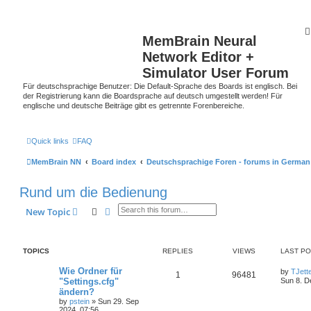
MemBrain Neural
Network Editor +
Simulator User Forum
Für deutschsprachige Benutzer: Die Default-Sprache des Boards ist englisch. Bei
der Registrierung kann die Boardsprache auf deutsch umgestellt werden! Für
englische und deutsche Beiträge gibt es getrennte Forenbereiche.
Quick links
FAQ
MemBrain NN
Board index
Deutschsprachige Foren - forums in German
Rund um die Bedienung
Search
Advanced search
New Topic
TOPICS
REPLIES
VIEWS
LAST P
Wie Ordner für
by
TJett
1
96481
"Settings.cfg"
Sun 8. D
ändern?
by
pstein
»
Sun 29. Sep
2024, 07:56