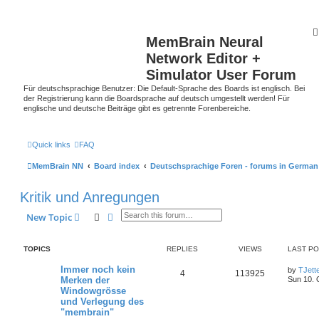
MemBrain Neural
Network Editor +
Simulator User Forum
Für deutschsprachige Benutzer: Die Default-Sprache des Boards ist englisch. Bei
der Registrierung kann die Boardsprache auf deutsch umgestellt werden! Für
englische und deutsche Beiträge gibt es getrennte Forenbereiche.
Quick links
FAQ
MemBrain NN
Board index
Deutschsprachige Foren - forums in German
Kritik und Anregungen
Search
Advanced search
New Topic
TOPICS
REPLIES
VIEWS
LAST P
Immer noch kein
by
TJett
4
113925
Merken der
Sun 10. 
Windowgrösse
und Verlegung des
"membrain"