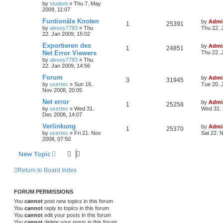
by
student
»
Thu 7. May
2009, 11:07
Funtionäle Knoten
by
Admi
1
25391
by
alexey7783
»
Thu
Thu 22. 
22. Jan 2009, 15:02
Exportieren des
by
Admi
1
24851
Net Error Viewers
Thu 22. 
by
alexey7783
»
Thu
22. Jan 2009, 14:56
Forum
by
Admi
3
31945
by
usertec
»
Sun 16.
Tue 20. 
Nov 2008, 20:05
Net error
by
Admi
1
25258
by
usertec
»
Wed 31.
Wed 31. 
Dec 2008, 14:07
Verlinkung
by
Admi
1
25370
by
usertec
»
Fri 21. Nov
Sat 22. 
2008, 07:50
New Topic
Return to Board Index
FORUM PERMISSIONS
You
cannot
post new topics in this forum
You
cannot
reply to topics in this forum
You
cannot
edit your posts in this forum
You
cannot
delete your posts in this forum