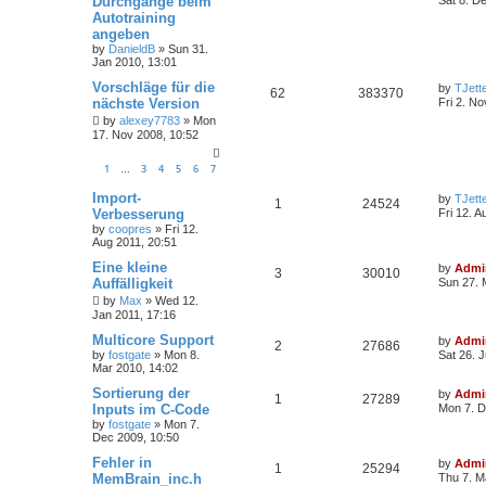
Durchgänge beim
Sat 8. D
Autotraining
angeben
by
DanieldB
»
Sun 31.
Jan 2010, 13:01
Vorschläge für die
by
TJett
62
383370
nächste Version
Fri 2. N
by
alexey7783
»
Mon
17. Nov 2008, 10:52
1
3
4
5
6
7
…
Import-
by
TJett
1
24524
Verbesserung
Fri 12. A
by
coopres
»
Fri 12.
Aug 2011, 20:51
Eine kleine
by
Admi
3
30010
Auffälligkeit
Sun 27. 
by
Max
»
Wed 12.
Jan 2011, 17:16
Multicore Support
by
Admi
2
27686
by
fostgate
»
Mon 8.
Sat 26. 
Mar 2010, 14:02
Sortierung der
by
Admi
1
27289
Inputs im C-Code
Mon 7. D
by
fostgate
»
Mon 7.
Dec 2009, 10:50
Fehler in
by
Admi
1
25294
MemBrain_inc.h
Thu 7. M