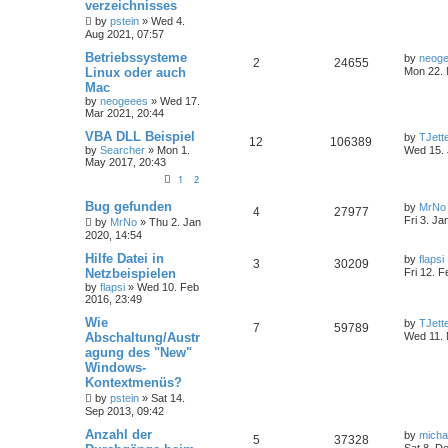
verzeichnisses
by
pstein
»
Wed 4.
Aug 2021, 07:57
Betriebssysteme
by
neog
2
24655
Linux oder auch
Mon 22. 
Mac
by
neogeees
»
Wed 17.
Mar 2021, 20:44
VBA DLL Beispiel
by
TJett
12
106389
by
Searcher
»
Mon 1.
Wed 15. 
May 2017, 20:43
1
2
Bug gefunden
by
MrNo
4
27977
Fri 3. Ja
by
MrNo
»
Thu 2. Jan
2020, 14:54
Hilfe Datei in
by
flapsi
3
30209
Netzbeispielen
Fri 12. 
by
flapsi
»
Wed 10. Feb
2016, 23:49
Wie
by
TJett
7
59789
Abschaltung/Austr
Wed 11. 
agung des "New"
Windows-
Kontextmenüs?
by
pstein
»
Sat 14.
Sep 2013, 09:42
Anzahl der
by
micha
5
37328