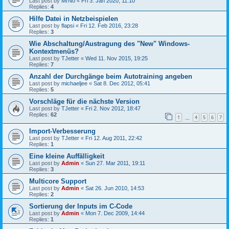
Last post by
MrNo
«
Fri 3. Jan 2020, 11:10
Replies:
4
Hilfe Datei in Netzbeispielen
Last post by
flapsi
«
Fri 12. Feb 2016, 23:28
Replies:
3
Wie Abschaltung/Austragung des "New" Windows-
Kontextmenüs?
Last post by
TJetter
«
Wed 11. Nov 2015, 19:25
Replies:
7
Anzahl der Durchgänge beim Autotraining angeben
Last post by
michaeljee
«
Sat 8. Dec 2012, 05:41
Replies:
5
Vorschläge für die nächste Version
Last post by
TJetter
«
Fri 2. Nov 2012, 18:47
Replies:
62
1
4
5
6
7
…
Import-Verbesserung
Last post by
TJetter
«
Fri 12. Aug 2011, 22:42
Replies:
1
Eine kleine Auffälligkeit
Last post by
Admin
«
Sun 27. Mar 2011, 19:11
Replies:
3
Multicore Support
Last post by
Admin
«
Sat 26. Jun 2010, 14:53
Replies:
2
Sortierung der Inputs im C-Code
Last post by
Admin
«
Mon 7. Dec 2009, 14:44
Replies:
1