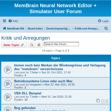
MemBrain Neural Network Editor +
Simulator User Forum
FAQ
Login
S
MemBrain NN
Board index
Deutschsprachige Foren - forums in German
Kritik und Anregungen
e
Kritik und Anregungen
a
Search
Advanced search
New Topic
r
18 topics • Page
1
of
1
c
Topics
h
Immer noch kein Merken der Windowgrösse und Verlegung
des "membrain" verzeichnisses
Last post by
TJetter
«
Sun 10. Oct 2021, 17:42
Replies:
4
Betriebssysteme Linux oder auch Mac
Last post by
neogeees
«
Mon 22. Mar 2021, 20:30
Replies:
2
VBA DLL Beispiel
Last post by
TJetter
«
Wed 15. Jan 2020, 21:28
Replies:
12
1
2
Bug gefunden