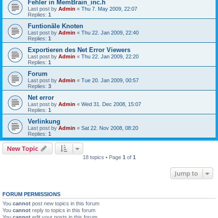
Fehler in MemBrain_inc.h
Last post by
Admin
«
Thu 7. May 2009, 22:07
Replies:
1
Funtionäle Knoten
Last post by
Admin
«
Thu 22. Jan 2009, 22:40
Replies:
1
Exportieren des Net Error Viewers
Last post by
Admin
«
Thu 22. Jan 2009, 22:20
Replies:
1
Forum
Last post by
Admin
«
Tue 20. Jan 2009, 00:57
Replies:
3
Net error
Last post by
Admin
«
Wed 31. Dec 2008, 15:07
Replies:
1
Verlinkung
Last post by
Admin
«
Sat 22. Nov 2008, 08:20
Replies:
1
New Topic
18 topics • Page
1
of
1
Jump to
FORUM PERMISSIONS
You
cannot
post new topics in this forum
You
cannot
reply to topics in this forum
You
cannot
edit your posts in this forum