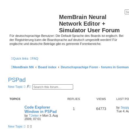
MemBrain Neural
Network Editor +
Simulator User Forum
Für deutschsprachige Benutzer: Die Default-Sprache des Boards ist englisch. Bei
der Registrierung kann die Boardsprache auf deutsch umgestellt werden! Für
englische und deutsche Beiträge gibt es getrennte Forenbereiche.
Quick links
FAQ
MemBrain NN
Board index
Deutschsprachige Foren - forums in German
PSPad
S
A
New Topic
e
d
a
v
r
a
TOPICS
REPLIES
VIEWS
LAST P
c
n
h
c
e
Code Explorer
by
Sepp
1
64773
d
Window in PSPad
Tue 4. A
s
by
TJetter
»
Mon 3. Aug
e
2009, 07:01
a
r
New Topic
c