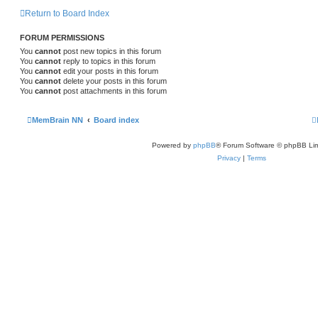
h
Return to Board Index
FORUM PERMISSIONS
You
cannot
post new topics in this forum
You
cannot
reply to topics in this forum
You
cannot
edit your posts in this forum
You
cannot
delete your posts in this forum
You
cannot
post attachments in this forum
MemBrain NN
Board index
Powered by
phpBB
® Forum Software © phpBB Lim
Privacy
|
Terms