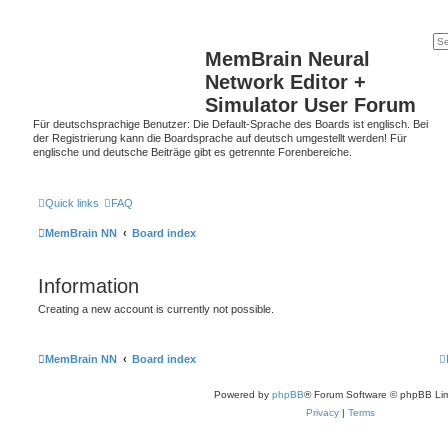
MemBrain Neural
Network Editor +
Simulator User Forum
Für deutschsprachige Benutzer: Die Default-Sprache des Boards ist englisch. Bei
der Registrierung kann die Boardsprache auf deutsch umgestellt werden! Für
englische und deutsche Beiträge gibt es getrennte Forenbereiche.
Quick links
FAQ
MemBrain NN
Board index
Information
Creating a new account is currently not possible.
MemBrain NN
Board index
Powered by
phpBB
® Forum Software © phpBB Lim
Privacy
|
Terms