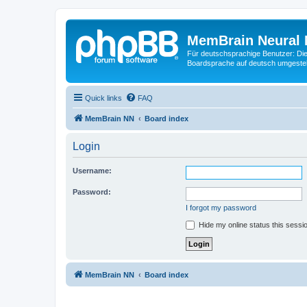
MemBrain Neural 
Für deutschsprachige Benutzer: Die 
Boardsprache auf deutsch umgestell
Quick links
FAQ
MemBrain NN
Board index
Login
Username:
Password:
I forgot my password
Hide my online status this sessi
MemBrain NN
Board index