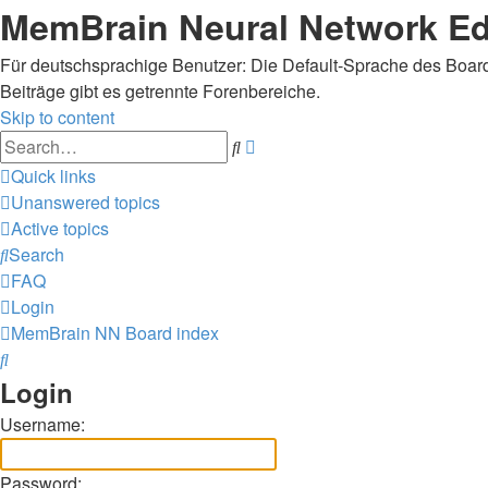
MemBrain Neural Network Edi
Für deutschsprachige Benutzer: Die Default-Sprache des Boards
Beiträge gibt es getrennte Forenbereiche.
Skip to content
Advanced
Search
search
Quick links
Unanswered topics
Active topics
Search
FAQ
Login
MemBrain NN
Board index
Search
Login
Username:
Password: