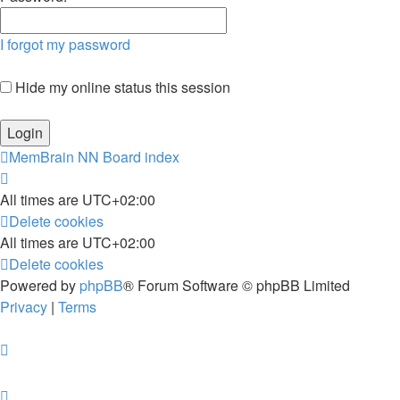
I forgot my password
Hide my online status this session
MemBrain NN
Board index
All times are
UTC+02:00
Delete cookies
All times are
UTC+02:00
Delete cookies
Powered by
phpBB
® Forum Software © phpBB Limited
Privacy
|
Terms