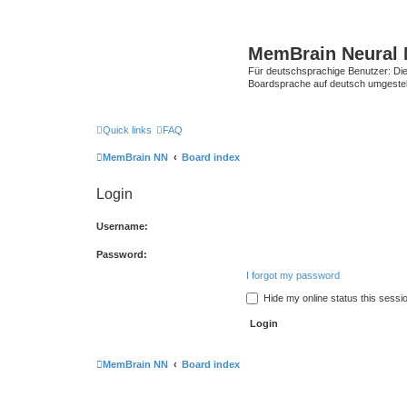
MemBrain Neural 
Für deutschsprachige Benutzer: Die 
Boardsprache auf deutsch umgestell
Quick links
FAQ
MemBrain NN
Board index
Login
Username:
Password:
I forgot my password
Hide my online status this sessi
MemBrain NN
Board index