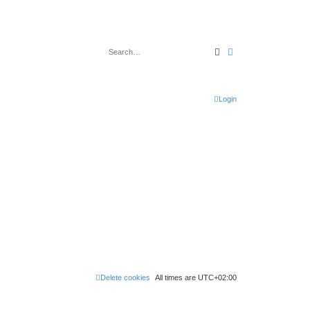
Search
Advanced search
Login
Delete cookies
All times are
UTC+02:00