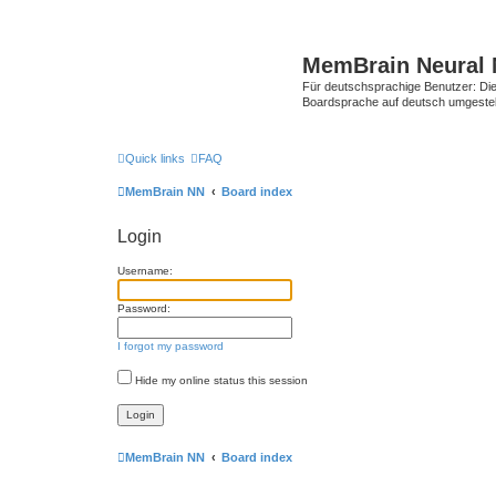
MemBrain Neural 
Für deutschsprachige Benutzer: Die 
Boardsprache auf deutsch umgestell
Quick links
FAQ
MemBrain NN
Board index
Login
Username:
Password:
I forgot my password
Hide my online status this session
MemBrain NN
Board index