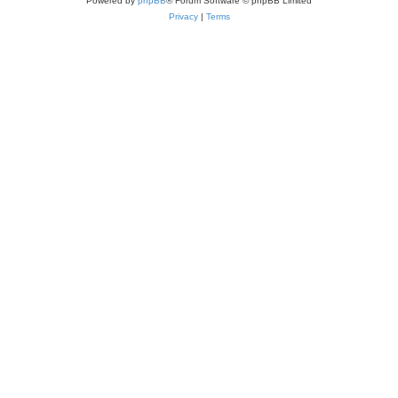
Powered by
phpBB
® Forum Software © phpBB Limited
Privacy
|
Terms