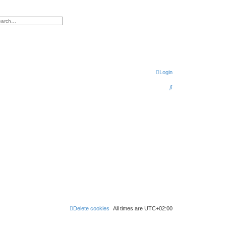
h
vanced search
Login
S
e
a
r
c
h
Delete cookies
All times are
UTC+02:00