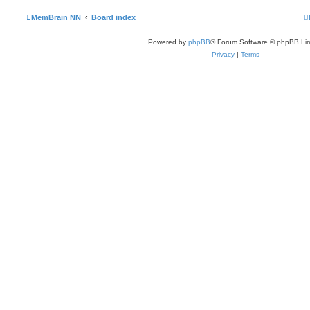
MemBrain NN
Board index
Powered by
phpBB
® Forum Software © phpBB Lim
Privacy
|
Terms