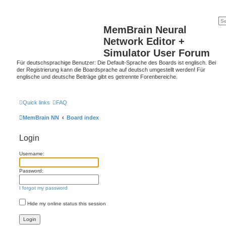
MemBrain Neural
Network Editor +
Simulator User Forum
Für deutschsprachige Benutzer: Die Default-Sprache des Boards ist englisch. Bei
der Registrierung kann die Boardsprache auf deutsch umgestellt werden! Für
englische und deutsche Beiträge gibt es getrennte Forenbereiche.
Quick links
FAQ
MemBrain NN
Board index
Login
Username:
Password:
I forgot my password
Hide my online status this session