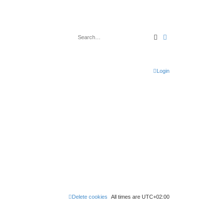
Search
Advanced search
Login
Delete cookies
All times are
UTC+02:00