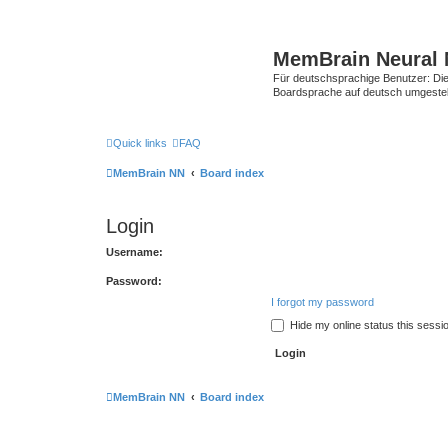
MemBrain Neural 
Für deutschsprachige Benutzer: Die 
Boardsprache auf deutsch umgestell
Quick links
FAQ
MemBrain NN
Board index
Login
Username:
Password:
I forgot my password
Hide my online status this sessi
MemBrain NN
Board index