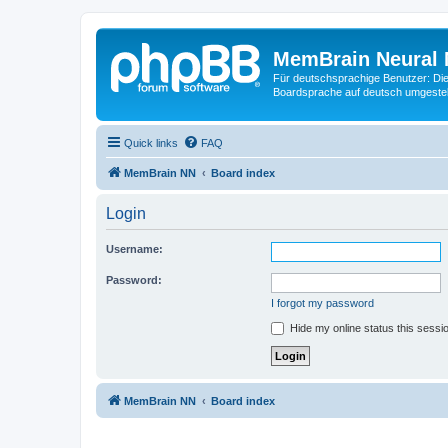
MemBrain Neural 
Für deutschsprachige Benutzer: Die 
Boardsprache auf deutsch umgestell
Quick links
FAQ
MemBrain NN
Board index
Login
Username:
Password:
I forgot my password
Hide my online status this sessi
MemBrain NN
Board index