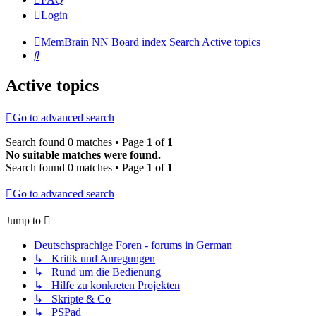
Login
MemBrain NN
Board index
Search
Active topics
Search
Active topics
Go to advanced search
Search found 0 matches • Page
1
of
1
No suitable matches were found.
Search found 0 matches • Page
1
of
1
Go to advanced search
Jump to
Deutschsprachige Foren - forums in German
↳ Kritik und Anregungen
↳ Rund um die Bedienung
↳ Hilfe zu konkreten Projekten
↳ Skripte & Co
↳ PSPad