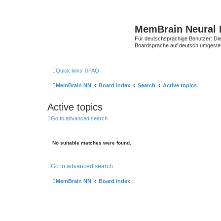
MemBrain Neural 
Für deutschsprachige Benutzer: Die 
Boardsprache auf deutsch umgestell
Quick links
FAQ
MemBrain NN
Board index
Search
Active topics
Active topics
Go to advanced search
No suitable matches were found.
Go to advanced search
MemBrain NN
Board index