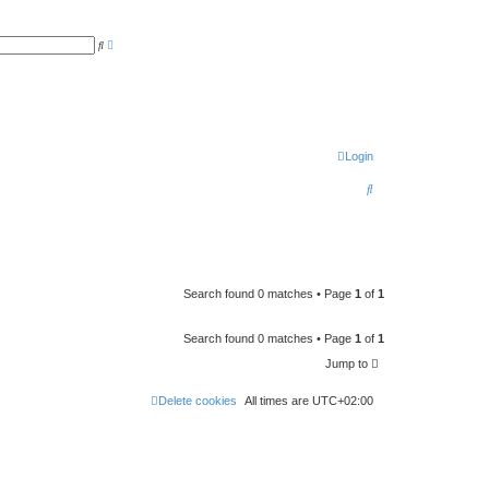
A
S
d
e
v
a
a
r
n
c
c
h
e
d
s
e
Login
a
r
c
S
h
e
a
r
c
Search found 0 matches • Page
1
of
1
h
Search found 0 matches • Page
1
of
1
Jump to
Delete cookies
All times are
UTC+02:00