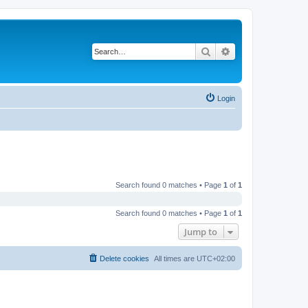
Search
Advanced search
Login
Search found 0 matches • Page
1
of
1
Search found 0 matches • Page
1
of
1
Jump to
Delete cookies
All times are
UTC+02:00