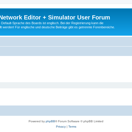
Network Editor + Simulator User Forum
Default-Sprache des Boards ist englisch. Bei der Registrierung kann die
t werden! Für englische und deutsche Beiträge gibt es getrennte Forenbereiche.
Powered by
phpBB
® Forum Software © phpBB Limited
Privacy
|
Terms