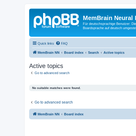
MemBrain Neural 
Für deutschsprachige Benutzer: Die 
Boardsprache auf deutsch umgestell
Quick links
FAQ
MemBrain NN
Board index
Search
Active topics
Active topics
Go to advanced search
No suitable matches were found.
Go to advanced search
MemBrain NN
Board index