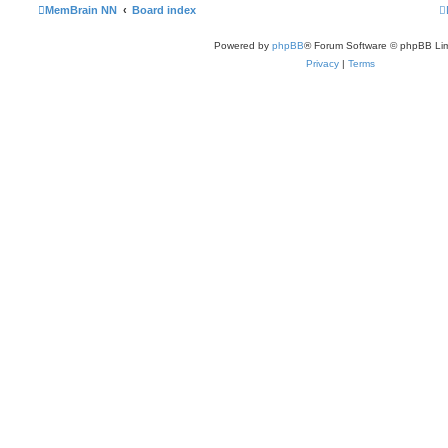
MemBrain NN
Board index
Powered by
phpBB
® Forum Software © phpBB Lim
Privacy
|
Terms