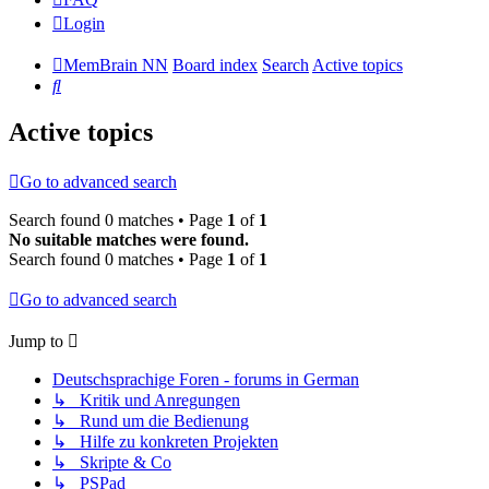
Login
MemBrain NN
Board index
Search
Active topics
Search
Active topics
Go to advanced search
Search found 0 matches • Page
1
of
1
No suitable matches were found.
Search found 0 matches • Page
1
of
1
Go to advanced search
Jump to
Deutschsprachige Foren - forums in German
↳ Kritik und Anregungen
↳ Rund um die Bedienung
↳ Hilfe zu konkreten Projekten
↳ Skripte & Co
↳ PSPad