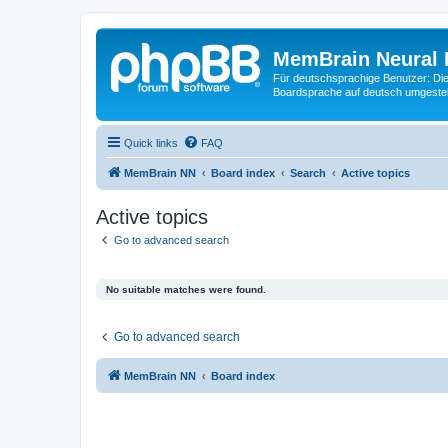
MemBrain Neural 
Für deutschsprachige Benutzer: Die 
Boardsprache auf deutsch umgestell
Quick links
FAQ
MemBrain NN
Board index
Search
Active topics
Active topics
Go to advanced search
No suitable matches were found.
Go to advanced search
MemBrain NN
Board index