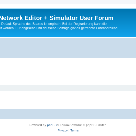
Network Editor + Simulator User Forum
Default-Sprache des Boards ist englisch. Bei der Registrierung kann die
t werden! Für englische und deutsche Beiträge gibt es getrennte Forenbereiche.
Powered by
phpBB
® Forum Software © phpBB Limited
Privacy
|
Terms