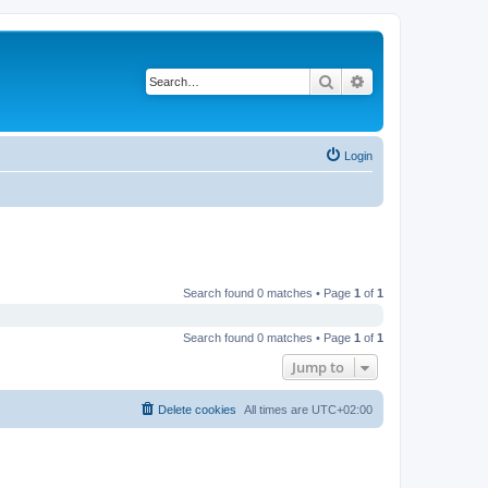
Search
Advanced search
Login
Search found 0 matches • Page
1
of
1
Search found 0 matches • Page
1
of
1
Jump to
Delete cookies
All times are
UTC+02:00