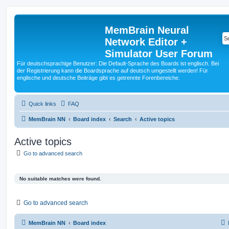
MemBrain Neural
Network Editor +
Simulator User Forum
Für deutschsprachige Benutzer: Die Default-Sprache des Boards ist englisch. Bei
der Registrierung kann die Boardsprache auf deutsch umgestellt werden! Für
englische und deutsche Beiträge gibt es getrennte Forenbereiche.
Quick links
FAQ
MemBrain NN
Board index
Search
Active topics
Active topics
Go to advanced search
No suitable matches were found.
Go to advanced search
MemBrain NN
Board index