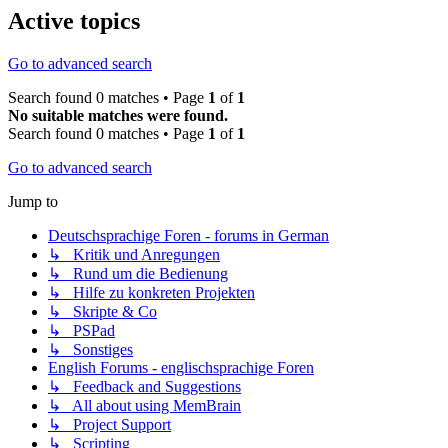
Active topics
Go to advanced search
Search found 0 matches • Page
1
of
1
No suitable matches were found.
Search found 0 matches • Page
1
of
1
Go to advanced search
Jump to
Deutschsprachige Foren - forums in German
↳ Kritik und Anregungen
↳ Rund um die Bedienung
↳ Hilfe zu konkreten Projekten
↳ Skripte & Co
↳ PSPad
↳ Sonstiges
English Forums - englischsprachige Foren
↳ Feedback and Suggestions
↳ All about using MemBrain
↳ Project Support
↳ Scripting