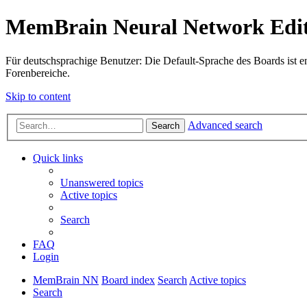
MemBrain Neural Network Edit
Für deutschsprachige Benutzer: Die Default-Sprache des Boards ist en
Forenbereiche.
Skip to content
Advanced search
Search
Quick links
Unanswered topics
Active topics
Search
FAQ
Login
MemBrain NN
Board index
Search
Active topics
Search