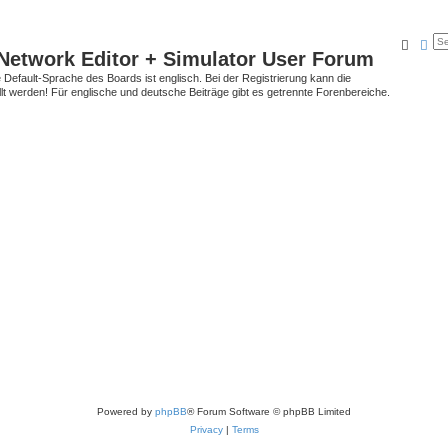
Searc
Ad
Network Editor + Simulator User Forum
Default-Sprache des Boards ist englisch. Bei der Registrierung kann die
t werden! Für englische und deutsche Beiträge gibt es getrennte Forenbereiche.
Powered by
phpBB
® Forum Software © phpBB Limited
Privacy
|
Terms