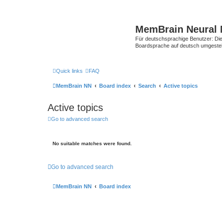
MemBrain Neural 
Für deutschsprachige Benutzer: Die 
Boardsprache auf deutsch umgestell
Quick links
FAQ
MemBrain NN
Board index
Search
Active topics
Active topics
Go to advanced search
No suitable matches were found.
Go to advanced search
MemBrain NN
Board index