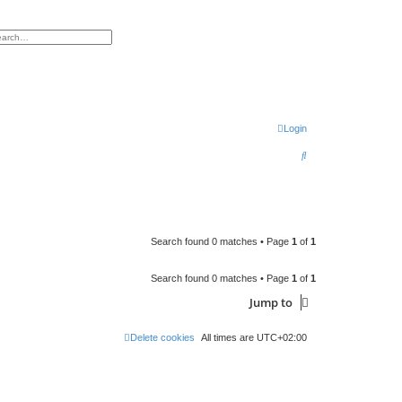
h
vanced search
Login
S
e
a
r
c
Search found 0 matches • Page
1
of
1
h
Search found 0 matches • Page
1
of
1
Jump to
Delete cookies
All times are
UTC+02:00