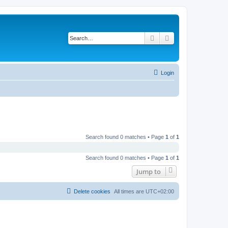
Search
Advanced search
Login
Search found 0 matches • Page
1
of
1
Search found 0 matches • Page
1
of
1
Jump to
Delete cookies
All times are
UTC+02:00