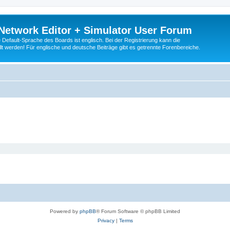
Network Editor + Simulator User Forum
Default-Sprache des Boards ist englisch. Bei der Registrierung kann die
t werden! Für englische und deutsche Beiträge gibt es getrennte Forenbereiche.
Powered by
phpBB
® Forum Software © phpBB Limited
Privacy
|
Terms