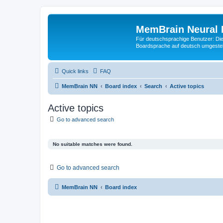
MemBrain Neural 
Für deutschsprachige Benutzer: Die 
Boardsprache auf deutsch umgestell
Quick links
FAQ
MemBrain NN
Board index
Search
Active topics
Active topics
Go to advanced search
No suitable matches were found.
Go to advanced search
MemBrain NN
Board index