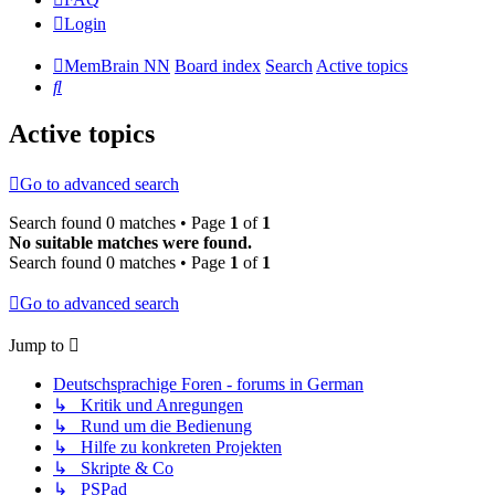
Login
MemBrain NN
Board index
Search
Active topics
Search
Active topics
Go to advanced search
Search found 0 matches • Page
1
of
1
No suitable matches were found.
Search found 0 matches • Page
1
of
1
Go to advanced search
Jump to
Deutschsprachige Foren - forums in German
↳ Kritik und Anregungen
↳ Rund um die Bedienung
↳ Hilfe zu konkreten Projekten
↳ Skripte & Co
↳ PSPad