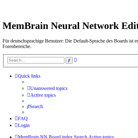
MemBrain Neural Network Edit
Für deutschsprachige Benutzer: Die Default-Sprache des Boards ist en
Forenbereiche.
Advanced
Search
search
Quick links
Unanswered topics
Active topics
Search
FAQ
Login
MemBrain NN
Board index
Search
Active topics