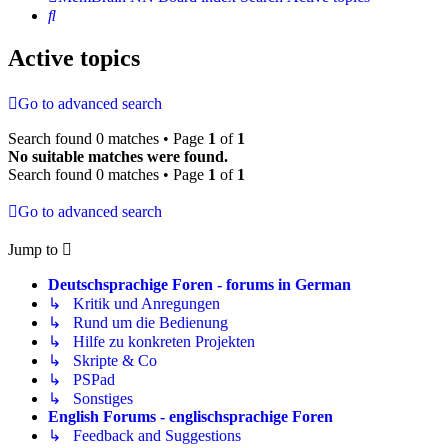
Search
Active topics
Go to advanced search
Search found 0 matches • Page
1
of
1
No suitable matches were found.
Search found 0 matches • Page
1
of
1
Go to advanced search
Jump to
Deutschsprachige Foren - forums in German
↳ Kritik und Anregungen
↳ Rund um die Bedienung
↳ Hilfe zu konkreten Projekten
↳ Skripte & Co
↳ PSPad
↳ Sonstiges
English Forums - englischsprachige Foren
↳ Feedback and Suggestions