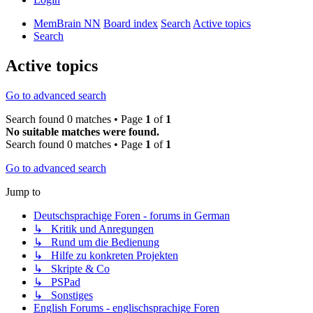
MemBrain NN
Board index
Search
Active topics
Search
Active topics
Go to advanced search
Search found 0 matches • Page
1
of
1
No suitable matches were found.
Search found 0 matches • Page
1
of
1
Go to advanced search
Jump to
Deutschsprachige Foren - forums in German
↳ Kritik und Anregungen
↳ Rund um die Bedienung
↳ Hilfe zu konkreten Projekten
↳ Skripte & Co
↳ PSPad
↳ Sonstiges
English Forums - englischsprachige Foren