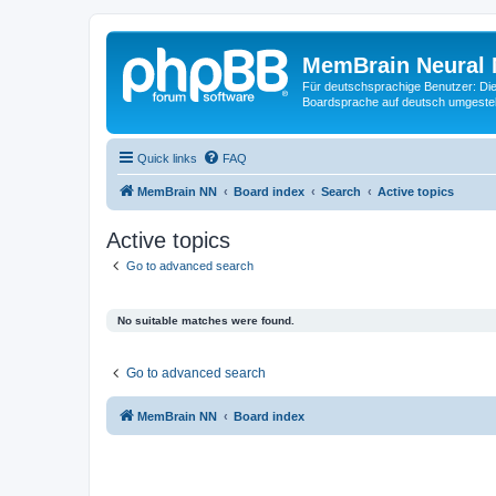
MemBrain Neural 
Für deutschsprachige Benutzer: Die 
Boardsprache auf deutsch umgestell
Quick links
FAQ
MemBrain NN
Board index
Search
Active topics
Active topics
Go to advanced search
No suitable matches were found.
Go to advanced search
MemBrain NN
Board index