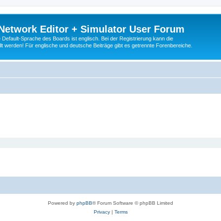
Network Editor + Simulator User Forum
Default-Sprache des Boards ist englisch. Bei der Registrierung kann die
t werden! Für englische und deutsche Beiträge gibt es getrennte Forenbereiche.
Powered by
phpBB
® Forum Software © phpBB Limited
Privacy
|
Terms