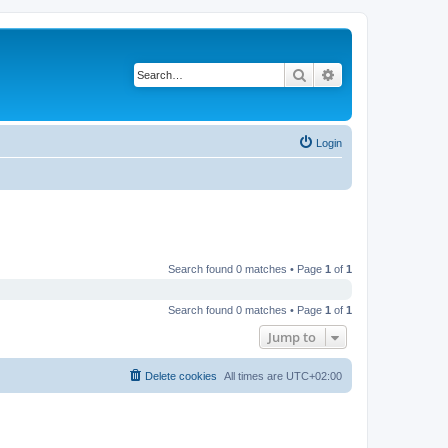
Search
Advanced search
Login
Search found 0 matches • Page
1
of
1
Search found 0 matches • Page
1
of
1
Jump to
Delete cookies
All times are
UTC+02:00