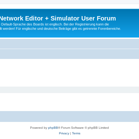
Network Editor + Simulator User Forum
Default-Sprache des Boards ist englisch. Bei der Registrierung kann die
t werden! Für englische und deutsche Beiträge gibt es getrennte Forenbereiche.
Powered by
phpBB
® Forum Software © phpBB Limited
Privacy
|
Terms