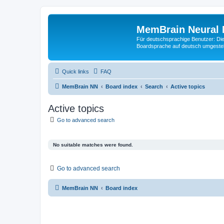
MemBrain Neural 
Für deutschsprachige Benutzer: Die 
Boardsprache auf deutsch umgestell
Quick links
FAQ
MemBrain NN
Board index
Search
Active topics
Active topics
Go to advanced search
No suitable matches were found.
Go to advanced search
MemBrain NN
Board index