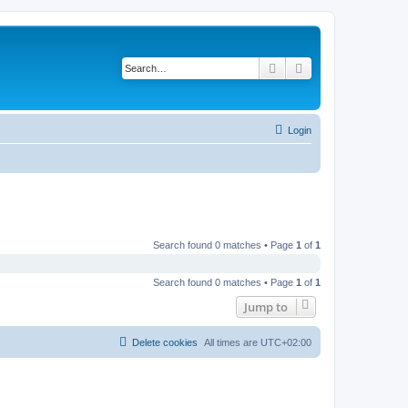
Search
Advanced search
Login
Search found 0 matches • Page
1
of
1
Search found 0 matches • Page
1
of
1
Jump to
Delete cookies
All times are
UTC+02:00