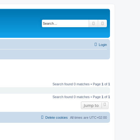
Search
Advanced search
Login
Search found 0 matches • Page
1
of
1
Search found 0 matches • Page
1
of
1
Jump to
Delete cookies
All times are
UTC+02:00