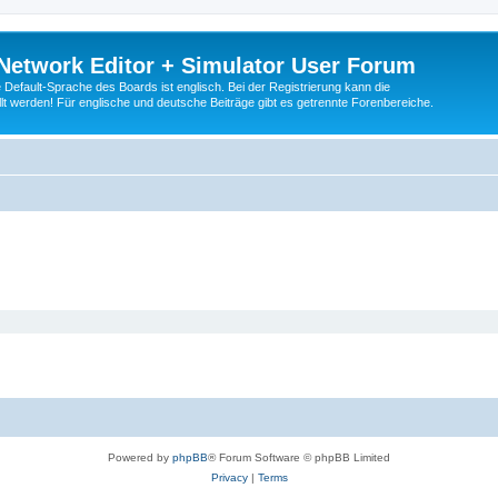
Network Editor + Simulator User Forum
Default-Sprache des Boards ist englisch. Bei der Registrierung kann die
t werden! Für englische und deutsche Beiträge gibt es getrennte Forenbereiche.
Powered by
phpBB
® Forum Software © phpBB Limited
Privacy
|
Terms