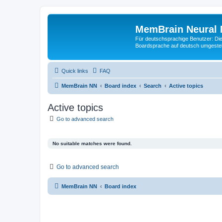
MemBrain Neural 
Für deutschsprachige Benutzer: Die 
Boardsprache auf deutsch umgestell
Quick links
FAQ
MemBrain NN
Board index
Search
Active topics
Active topics
Go to advanced search
No suitable matches were found.
Go to advanced search
MemBrain NN
Board index