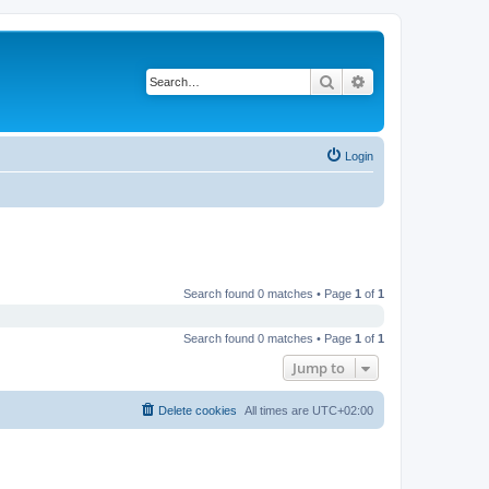
Search
Advanced search
Login
Search found 0 matches • Page
1
of
1
Search found 0 matches • Page
1
of
1
Jump to
Delete cookies
All times are
UTC+02:00