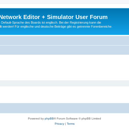
Network Editor + Simulator User Forum
Default-Sprache des Boards ist englisch. Bei der Registrierung kann die
t werden! Für englische und deutsche Beiträge gibt es getrennte Forenbereiche.
Powered by
phpBB
® Forum Software © phpBB Limited
Privacy
|
Terms