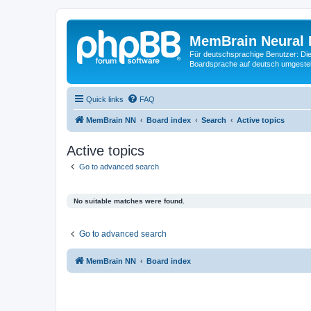
MemBrain Neural 
Für deutschsprachige Benutzer: Die 
Boardsprache auf deutsch umgestell
Quick links
FAQ
MemBrain NN
Board index
Search
Active topics
Active topics
Go to advanced search
No suitable matches were found.
Go to advanced search
MemBrain NN
Board index