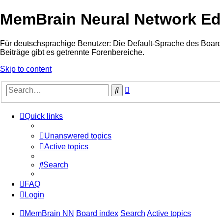
MemBrain Neural Network Edi
Für deutschsprachige Benutzer: Die Default-Sprache des Boards
Beiträge gibt es getrennte Forenbereiche.
Skip to content
Advanced
Search
search
Quick links
Unanswered topics
Active topics
Search
FAQ
Login
MemBrain NN
Board index
Search
Active topics