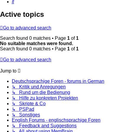
Search
Active topics
Go to advanced search
Search found 0 matches • Page
1
of
1
No suitable matches were found.
Search found 0 matches • Page
1
of
1
Go to advanced search
Jump to
Deutschsprachige Foren - forums in German
↳ Kritik und Anregungen
↳ Rund um die Bedienung
↳ Hilfe zu konkreten Projekten
↳ Skripte & Co
↳ PSPad
↳ Sonstiges
English Forums - englischsprachige Foren
↳ Feedback and Suggestions
↳ All about using MemBrain