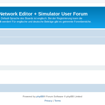
Network Editor + Simulator User Forum
Default-Sprache des Boards ist englisch. Bei der Registrierung kann die
t werden! Für englische und deutsche Beiträge gibt es getrennte Forenbereiche.
Powered by
phpBB
® Forum Software © phpBB Limited
Privacy
|
Terms