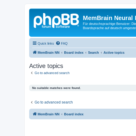
MemBrain Neural 
Für deutschsprachige Benutzer: Die 
Boardsprache auf deutsch umgestell
Quick links
FAQ
MemBrain NN
Board index
Search
Active topics
Active topics
Go to advanced search
No suitable matches were found.
Go to advanced search
MemBrain NN
Board index