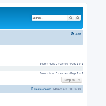
Search
Advanced search
Login
Search found 0 matches • Page
1
of
1
Search found 0 matches • Page
1
of
1
Jump to
Delete cookies
All times are
UTC+02:00