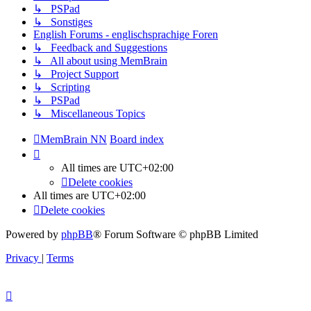
↳ PSPad
↳ Sonstiges
English Forums - englischsprachige Foren
↳ Feedback and Suggestions
↳ All about using MemBrain
↳ Project Support
↳ Scripting
↳ PSPad
↳ Miscellaneous Topics
MemBrain NN
Board index
All times are
UTC+02:00
Delete cookies
All times are
UTC+02:00
Delete cookies
Powered by
phpBB
® Forum Software © phpBB Limited
Privacy
|
Terms