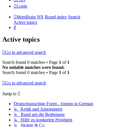
Login
MemBrain NN
Board index
Search
Active topics
Search
Active topics
Go to advanced search
Search found 0 matches • Page
1
of
1
No suitable matches were found.
Search found 0 matches • Page
1
of
1
Go to advanced search
Jump to
Deutschsprachige Foren - forums in German
↳ Kritik und Anregungen
↳ Rund um die Bedienung
↳ Hilfe zu konkreten Projekten
↳ Skripte & Co