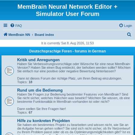
MemBrain Neural Network Editor +
Simulator User Forum
FAQ
Login
S
MemBrain NN
Board index
e
It is currently Sat 8. Aug 2026, 11:53
a
Deutschsprachige Foren - forums in German
r
Kritik und Anregungen
c
Haben Sie Verbesserungsvorschläge oder Wünsche für eine neue MemBrain-
Version? Haben Sie einen Bug entdeckt, der behoben werden sollte? Möchten
h
Sie einfach nur eine positive oder negative Bewertung hinterlassen?
Dann ist dieses Forum der richtige Platz, um Ihren Beitrag einzubringen.
Topics:
18
Rund um die Bedienung
Haben Sie Fragen zur Bedienung bestimmter Features von MemBrain? Sind
Sie nicht sicher, welches Häkchen was bewirkt? Möchten Sie wissen, ob eine
bestimmte Funktionalität in MemBrain vorhanden ist oder nicht?
Dann stellen Sie Ihre Fragen hier!
Topics:
67
Hilfe zu konkreten Projekten
Sie haben ein bestimmtes Projekt zu bearbeiten und wissen nicht, wie Sie an
die Aufgabe heran gehen sollen? Sie sind sich nicht sicher, ob Ihr Netzentwurf
zu Ihrem Problem passt oder ob es da Optimierungsmöglichkeiten gibt? Ist es