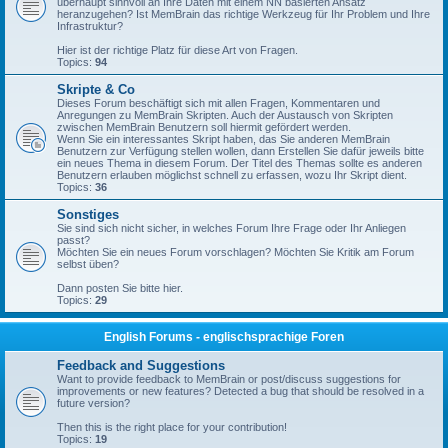
überhaupt sinnvoll an Ihre Daten mit einem NN basierten Ansatz
heranzugehen? Ist MemBrain das richtige Werkzeug für Ihr Problem und Ihre
Infrastruktur?
Hier ist der richtige Platz für diese Art von Fragen.
Topics:
94
Skripte & Co
Dieses Forum beschäftigt sich mit allen Fragen, Kommentaren und
Anregungen zu MemBrain Skripten. Auch der Austausch von Skripten
zwischen MemBrain Benutzern soll hiermit gefördert werden.
Wenn Sie ein interessantes Skript haben, das Sie anderen MemBrain
Benutzern zur Verfügung stellen wollen, dann Erstellen Sie dafür jeweils bitte
ein neues Thema in diesem Forum. Der Titel des Themas sollte es anderen
Benutzern erlauben möglichst schnell zu erfassen, wozu Ihr Skript dient.
Topics:
36
Sonstiges
Sie sind sich nicht sicher, in welches Forum Ihre Frage oder Ihr Anliegen
passt?
Möchten Sie ein neues Forum vorschlagen? Möchten Sie Kritik am Forum
selbst üben?
Dann posten Sie bitte hier.
Topics:
29
English Forums - englischsprachige Foren
Feedback and Suggestions
Want to provide feedback to MemBrain or post/discuss suggestions for
improvements or new features? Detected a bug that should be resolved in a
future version?
Then this is the right place for your contribution!
Topics:
19