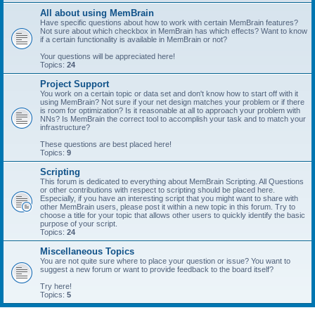
All about using MemBrain
Have specific questions about how to work with certain MemBrain features?
Not sure about which checkbox in MemBrain has which effects? Want to know
if a certain functionality is available in MemBrain or not?
Your questions will be appreciated here!
Topics:
24
Project Support
You work on a certain topic or data set and don't know how to start off with it
using MemBrain? Not sure if your net design matches your problem or if there
is room for optimization? Is it reasonable at all to approach your problem with
NNs? Is MemBrain the correct tool to accomplish your task and to match your
infrastructure?
These questions are best placed here!
Topics:
9
Scripting
This forum is dedicated to everything about MemBrain Scripting. All Questions
or other contributions with respect to scripting should be placed here.
Especially, if you have an interesting script that you might want to share with
other MemBrain users, please post it within a new topic in this forum. Try to
choose a title for your topic that allows other users to quickly identify the basic
purpose of your script.
Topics:
24
Miscellaneous Topics
You are not quite sure where to place your question or issue? You want to
suggest a new forum or want to provide feedback to the board itself?
Try here!
Topics:
5