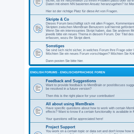
sicher, ob Ihr Netzentwurf zu Ihrem Problem passt oder ob es
Daten mit einem NN basierten Ansatz heranzugehen? Ist MemB
Hier ist der richtige Platz für diese Art von Fragen.
Skripte & Co
Dieses Forum beschäftigt sich mit allen Fragen, Kommenta
Skripten zwischen MemBrain Benutzern soll hiermit geförder
Wenn Sie ein interessantes Skript haben, das Sie anderen Me
jeweils bitte ein neues Thema in diesem Forum. Der Titel de
erfassen, wozu Ihr Skript dient.
Sonstiges
Sie sind sich nicht sicher, in welches Forum Ihre Frage oder 
Möchten Sie ein neues Forum vorschlagen? Möchten Sie Kri
Dann posten Sie bitte hier.
ENGLISH FORUMS - ENGLISCHSPRACHIGE FOREN
Feedback and Suggestions
Want to provide feedback to MemBrain or post/discuss sugge
be resolved in a future version?
Then this is the right place for your contribution!
All about using MemBrain
Have specific questions about how to work with certain Me
effects? Want to know if a certain functionality is available i
Your questions will be appreciated here!
Project Support
You work on a certain topic or data set and don't know how to