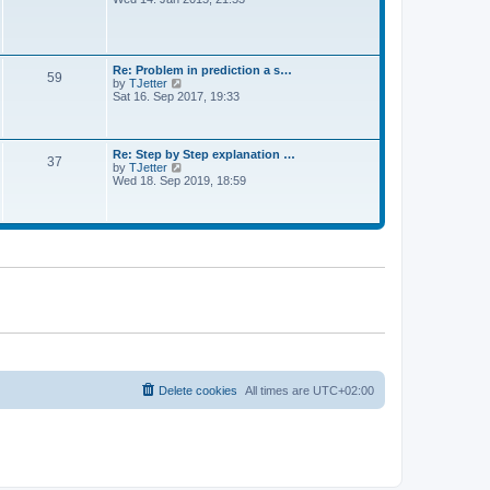
o
a
e
s
t
w
t
e
t
s
h
t
e
Re: Problem in prediction a s…
p
59
l
V
by
TJetter
o
a
i
Sat 16. Sep 2017, 19:33
s
t
e
t
e
w
s
t
t
h
Re: Step by Step explanation …
p
37
e
V
by
TJetter
o
l
i
Wed 18. Sep 2019, 18:59
s
a
e
t
t
w
e
t
s
h
t
e
p
l
o
a
s
t
t
e
s
t
p
o
s
t
Delete cookies
All times are
UTC+02:00