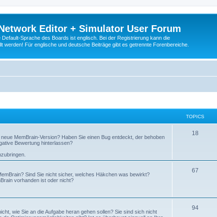
Network Editor + Simulator User Forum
Default-Sprache des Boards ist englisch. Bei der Registrierung kann die
t werden! Für englische und deutsche Beiträge gibt es getrennte Forenbereiche.
TOPICS
18
 neue MemBrain-Version? Haben Sie einen Bug entdeckt, der behoben
egative Bewertung hinterlassen?
nzubringen.
67
emBrain? Sind Sie nicht sicher, welches Häkchen was bewirkt?
Brain vorhanden ist oder nicht?
94
cht, wie Sie an die Aufgabe heran gehen sollen? Sie sind sich nicht