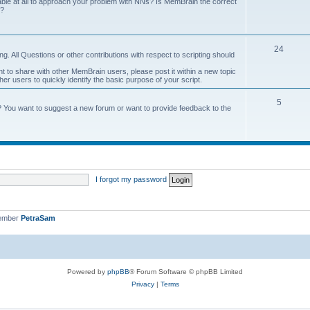
onable at all to approach your problem with NNs? Is MemBrain the correct
e?
24
g. All Questions or other contributions with respect to scripting should
ant to share with other MemBrain users, please post it within a new topic
other users to quickly identify the basic purpose of your script.
5
? You want to suggest a new forum or want to provide feedback to the
I forgot my password
member
PetraSam
Powered by
phpBB
® Forum Software © phpBB Limited
Privacy
|
Terms