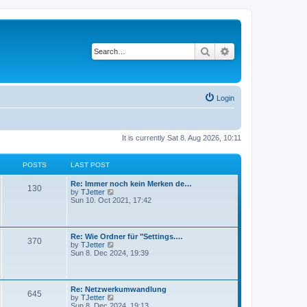
Search
Advanced search
Login
It is currently Sat 8. Aug 2026, 10:11
POSTS
LAST POST
Re: Immer noch kein Merken de…
130
V
by
TJetter
i
Sun 10. Oct 2021, 17:42
e
w
t
h
Re: Wie Ordner für "Settings.…
370
e
V
by
TJetter
l
i
Sun 8. Dec 2024, 19:39
a
e
t
w
e
t
s
h
Re: Netzwerkumwandlung
t
645
e
V
by
TJetter
p
l
i
Sun 8. Dec 2024, 19:13
o