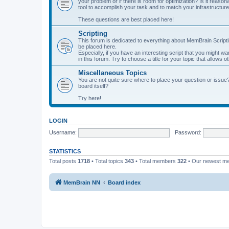
your problem or if there is room for optimization? Is it reas
tool to accomplish your task and to match your infrastructur
These questions are best placed here!
Scripting
This forum is dedicated to everything about MemBrain Scriptin
be placed here.
Especially, if you have an interesting script that you might w
in this forum. Try to choose a title for your topic that allows 
Miscellaneous Topics
You are not quite sure where to place your question or issue
board itself?
Try here!
LOGIN
Username:
Password:
STATISTICS
Total posts
1718
• Total topics
343
• Total members
322
• Our newest 
MemBrain NN
Board index