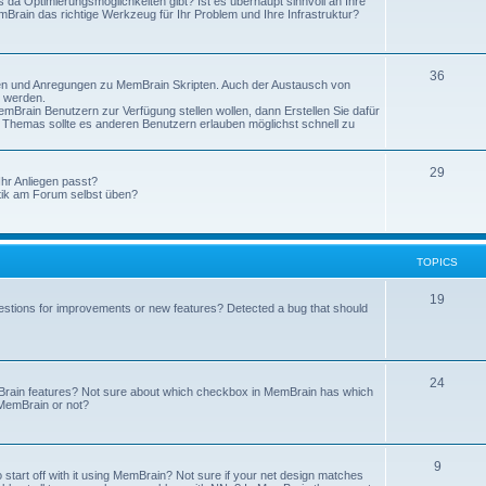
 da Optimierungsmöglichkeiten gibt? Ist es überhaupt sinnvoll an Ihre
rain das richtige Werkzeug für Ihr Problem und Ihre Infrastruktur?
36
ren und Anregungen zu MemBrain Skripten. Auch der Austausch von
t werden.
mBrain Benutzern zur Verfügung stellen wollen, dann Erstellen Sie dafür
s Themas sollte es anderen Benutzern erlauben möglichst schnell zu
29
Ihr Anliegen passt?
tik am Forum selbst üben?
TOPICS
19
stions for improvements or new features? Detected a bug that should
24
mBrain features? Not sure about which checkbox in MemBrain has which
n MemBrain or not?
9
 start off with it using MemBrain? Not sure if your net design matches