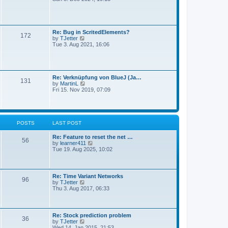
a
e
s
t
w
t
e
t
s
h
t
e
Re: Bug in ScritedElements?
p
172
l
V
by
TJetter
o
a
i
Tue 3. Aug 2021, 16:06
s
t
e
t
e
w
s
t
t
h
p
e
Re: Verknüpfung von BlueJ (Ja…
o
131
l
V
by
MartinL
s
a
i
Fri 15. Nov 2019, 07:09
t
t
e
e
w
s
t
t
h
p
e
POSTS
LAST POST
o
l
s
a
t
Re: Feature to reset the net …
t
56
V
by
learner411
e
i
Tue 19. Aug 2025, 10:02
s
e
t
w
p
t
o
h
s
Re: Time Variant Networks
96
e
t
V
by
TJetter
l
i
Thu 3. Aug 2017, 06:33
a
e
t
w
e
t
s
h
Re: Stock prediction problem
t
36
e
V
by
TJetter
p
l
i
Wed 14. Jan 2015, 21:53