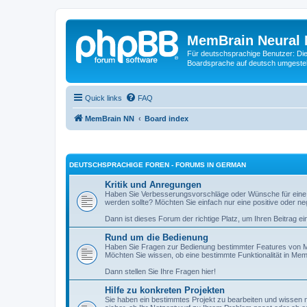
MemBrain Neural 
Für deutschsprachige Benutzer: Die 
Boardsprache auf deutsch umgestell
Quick links
FAQ
MemBrain NN
Board index
DEUTSCHSPRACHIGE FOREN - FORUMS IN GERMAN
Kritik und Anregungen
Haben Sie Verbesserungsvorschläge oder Wünsche für eine
werden sollte? Möchten Sie einfach nur eine positive oder n
Dann ist dieses Forum der richtige Platz, um Ihren Beitrag ei
Rund um die Bedienung
Haben Sie Fragen zur Bedienung bestimmter Features von M
Möchten Sie wissen, ob eine bestimmte Funktionalität in Mem
Dann stellen Sie Ihre Fragen hier!
Hilfe zu konkreten Projekten
Sie haben ein bestimmtes Projekt zu bearbeiten und wissen ni