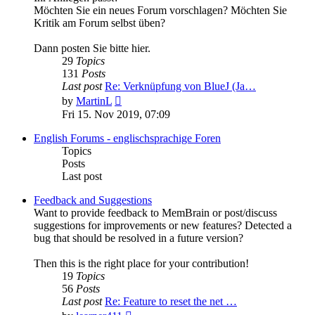
Möchten Sie ein neues Forum vorschlagen? Möchten Sie
Kritik am Forum selbst üben?
Dann posten Sie bitte hier.
29
Topics
131
Posts
Last post
Re: Verknüpfung von BlueJ (Ja…
View
by
MartinL
the
Fri 15. Nov 2019, 07:09
latest
post
English Forums - englischsprachige Foren
Topics
Posts
Last post
Feedback and Suggestions
Want to provide feedback to MemBrain or post/discuss
suggestions for improvements or new features? Detected a
bug that should be resolved in a future version?
Then this is the right place for your contribution!
19
Topics
56
Posts
Last post
Re: Feature to reset the net …
View