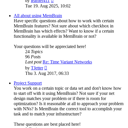
by
learner411
the
Tue 19. Aug 2025, 10:02
latest
post
All about using MemBrain
Have specific questions about how to work with certain
MemBrain features? Not sure about which checkbox in
MemBrain has which effects? Want to know if a certain
functionality is available in MemBrain or not?
Your questions will be appreciated here!
24
Topics
96
Posts
Last post
Re: Time Variant Networks
View
by
TJetter
the
Thu 3. Aug 2017, 06:33
latest
post
Project Support
You work on a certain topic or data set and don't know how
to start off with it using MemBrain? Not sure if your net
design matches your problem or if there is room for
optimization? Is it reasonable at all to approach your problem
with NNs? Is MemBrain the correct tool to accomplish your
task and to match your infrastructure?
These questions are best placed here!