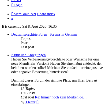
Login
MemBrain NN
Board index
Search
It is currently Sat 8. Aug 2026, 16:35
Deutschsprachige Foren - forums in German
Topics
Posts
Last post
Kritik und Anregungen
Haben Sie Verbesserungsvorschläge oder Wünsche für eine
neue MemBrain-Version? Haben Sie einen Bug entdeckt, der
behoben werden sollte? Möchten Sie einfach nur eine positive
oder negative Bewertung hinterlassen?
Dann ist dieses Forum der richtige Platz, um Ihren Beitrag
einzubringen.
18
Topics
130
Posts
Last post
Re: Immer noch kein Merken de…
View
by
TJetter