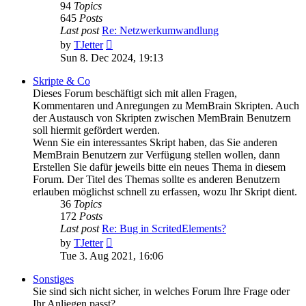
94
Topics
645
Posts
Last post
Re: Netzwerkumwandlung
View
by
TJetter
the
Sun 8. Dec 2024, 19:13
latest
post
Skripte & Co
Dieses Forum beschäftigt sich mit allen Fragen,
Kommentaren und Anregungen zu MemBrain Skripten. Auch
der Austausch von Skripten zwischen MemBrain Benutzern
soll hiermit gefördert werden.
Wenn Sie ein interessantes Skript haben, das Sie anderen
MemBrain Benutzern zur Verfügung stellen wollen, dann
Erstellen Sie dafür jeweils bitte ein neues Thema in diesem
Forum. Der Titel des Themas sollte es anderen Benutzern
erlauben möglichst schnell zu erfassen, wozu Ihr Skript dient.
36
Topics
172
Posts
Last post
Re: Bug in ScritedElements?
View
by
TJetter
the
Tue 3. Aug 2021, 16:06
latest
post
Sonstiges
Sie sind sich nicht sicher, in welches Forum Ihre Frage oder
Ihr Anliegen passt?