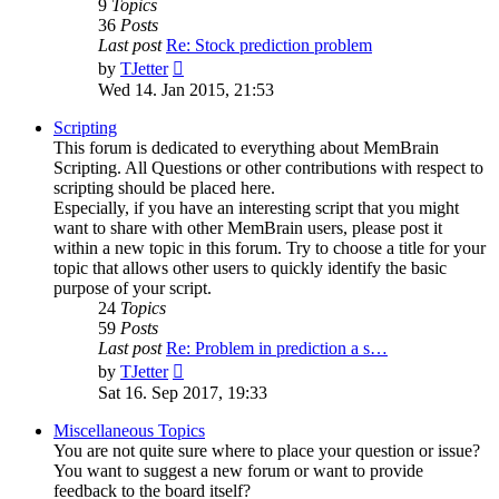
9
Topics
36
Posts
Last post
Re: Stock prediction problem
View
by
TJetter
the
Wed 14. Jan 2015, 21:53
latest
post
Scripting
This forum is dedicated to everything about MemBrain
Scripting. All Questions or other contributions with respect to
scripting should be placed here.
Especially, if you have an interesting script that you might
want to share with other MemBrain users, please post it
within a new topic in this forum. Try to choose a title for your
topic that allows other users to quickly identify the basic
purpose of your script.
24
Topics
59
Posts
Last post
Re: Problem in prediction a s…
View
by
TJetter
the
Sat 16. Sep 2017, 19:33
latest
post
Miscellaneous Topics
You are not quite sure where to place your question or issue?
You want to suggest a new forum or want to provide
feedback to the board itself?