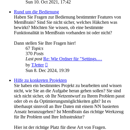
the
Sun 10. Oct 2021, 17:42
latest
post
Rund um die Bedienung
Haben Sie Fragen zur Bedienung bestimmter Features von
MemBrain? Sind Sie nicht sicher, welches Häkchen was
bewirkt? Möchten Sie wissen, ob eine bestimmte
Funktionalität in MemBrain vorhanden ist oder nicht?
Dann stellen Sie Ihre Fragen hier!
67
Topics
370
Posts
Last post
Re: Wie Ordner für "Settings.…
View
by
TJetter
the
Sun 8. Dec 2024, 19:39
latest
post
Hilfe zu konkreten Projekten
Sie haben ein bestimmtes Projekt zu bearbeiten und wissen
nicht, wie Sie an die Aufgabe heran gehen sollen? Sie sind
sich nicht sicher, ob Ihr Netzentwurf zu Ihrem Problem passt
oder ob es da Optimierungsmöglichkeiten gibt? Ist es
überhaupt sinnvoll an Ihre Daten mit einem NN basierten
Ansatz heranzugehen? Ist MemBrain das richtige Werkzeug
für Ihr Problem und Ihre Infrastruktur?
Hier ist der richtige Platz für diese Art von Fragen.