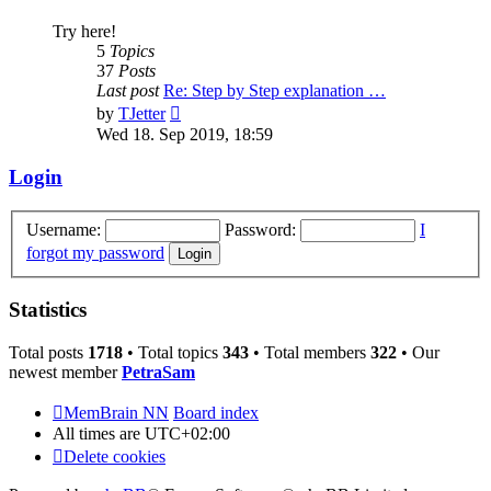
Try here!
5
Topics
37
Posts
Last post
Re: Step by Step explanation …
View
by
TJetter
the
Wed 18. Sep 2019, 18:59
latest
post
Login
Username:
Password:
I
forgot my password
Statistics
Total posts
1718
• Total topics
343
• Total members
322
• Our
newest member
PetraSam
MemBrain NN
Board index
All times are
UTC+02:00
Delete cookies