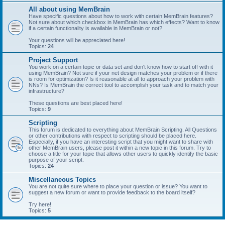
All about using MemBrain
Have specific questions about how to work with certain MemBrain features?
Not sure about which checkbox in MemBrain has which effects? Want to know
if a certain functionality is available in MemBrain or not?
Your questions will be appreciated here!
Topics:
24
Project Support
You work on a certain topic or data set and don't know how to start off with it
using MemBrain? Not sure if your net design matches your problem or if there
is room for optimization? Is it reasonable at all to approach your problem with
NNs? Is MemBrain the correct tool to accomplish your task and to match your
infrastructure?
These questions are best placed here!
Topics:
9
Scripting
This forum is dedicated to everything about MemBrain Scripting. All Questions
or other contributions with respect to scripting should be placed here.
Especially, if you have an interesting script that you might want to share with
other MemBrain users, please post it within a new topic in this forum. Try to
choose a title for your topic that allows other users to quickly identify the basic
purpose of your script.
Topics:
24
Miscellaneous Topics
You are not quite sure where to place your question or issue? You want to
suggest a new forum or want to provide feedback to the board itself?
Try here!
Topics:
5