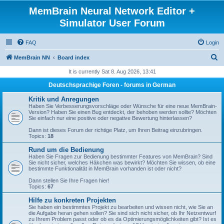
MemBrain Neural Network Editor +
Simulator User Forum
FAQ
Login
S
MemBrain NN
Board index
e
It is currently Sat 8. Aug 2026, 13:41
a
Deutschsprachige Foren - forums in German
r
Kritik und Anregungen
c
Haben Sie Verbesserungsvorschläge oder Wünsche für eine neue MemBrain-
Version? Haben Sie einen Bug entdeckt, der behoben werden sollte? Möchten
h
Sie einfach nur eine positive oder negative Bewertung hinterlassen?
Dann ist dieses Forum der richtige Platz, um Ihren Beitrag einzubringen.
Topics:
18
Rund um die Bedienung
Haben Sie Fragen zur Bedienung bestimmter Features von MemBrain? Sind
Sie nicht sicher, welches Häkchen was bewirkt? Möchten Sie wissen, ob eine
bestimmte Funktionalität in MemBrain vorhanden ist oder nicht?
Dann stellen Sie Ihre Fragen hier!
Topics:
67
Hilfe zu konkreten Projekten
Sie haben ein bestimmtes Projekt zu bearbeiten und wissen nicht, wie Sie an
die Aufgabe heran gehen sollen? Sie sind sich nicht sicher, ob Ihr Netzentwurf
zu Ihrem Problem passt oder ob es da Optimierungsmöglichkeiten gibt? Ist es