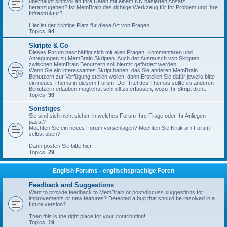
überhaupt sinnvoll an Ihre Daten mit einem NN basierten Ansatz
heranzugehen? Ist MemBrain das richtige Werkzeug für Ihr Problem und Ihre
Infrastruktur?
Hier ist der richtige Platz für diese Art von Fragen.
Topics:
94
Skripte & Co
Dieses Forum beschäftigt sich mit allen Fragen, Kommentaren und
Anregungen zu MemBrain Skripten. Auch der Austausch von Skripten
zwischen MemBrain Benutzern soll hiermit gefördert werden.
Wenn Sie ein interessantes Skript haben, das Sie anderen MemBrain
Benutzern zur Verfügung stellen wollen, dann Erstellen Sie dafür jeweils bitte
ein neues Thema in diesem Forum. Der Titel des Themas sollte es anderen
Benutzern erlauben möglichst schnell zu erfassen, wozu Ihr Skript dient.
Topics:
36
Sonstiges
Sie sind sich nicht sicher, in welches Forum Ihre Frage oder Ihr Anliegen
passt?
Möchten Sie ein neues Forum vorschlagen? Möchten Sie Kritik am Forum
selbst üben?
Dann posten Sie bitte hier.
Topics:
29
English Forums - englischsprachige Foren
Feedback and Suggestions
Want to provide feedback to MemBrain or post/discuss suggestions for
improvements or new features? Detected a bug that should be resolved in a
future version?
Then this is the right place for your contribution!
Topics:
19