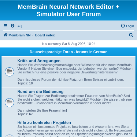
MemBrain Neural Network Editor +
Simulator User Forum
FAQ
Login
S
MemBrain NN
Board index
e
It is currently Sat 8. Aug 2026, 10:24
a
Deutschsprachige Foren - forums in German
r
Kritik und Anregungen
c
Haben Sie Verbesserungsvorschläge oder Wünsche für eine neue MemBrain-
Version? Haben Sie einen Bug entdeckt, der behoben werden sollte? Möchten
h
Sie einfach nur eine positive oder negative Bewertung hinterlassen?
Dann ist dieses Forum der richtige Platz, um Ihren Beitrag einzubringen.
Topics:
18
Rund um die Bedienung
Haben Sie Fragen zur Bedienung bestimmter Features von MemBrain? Sind
Sie nicht sicher, welches Häkchen was bewirkt? Möchten Sie wissen, ob eine
bestimmte Funktionalität in MemBrain vorhanden ist oder nicht?
Dann stellen Sie Ihre Fragen hier!
Topics:
67
Hilfe zu konkreten Projekten
Sie haben ein bestimmtes Projekt zu bearbeiten und wissen nicht, wie Sie an
die Aufgabe heran gehen sollen? Sie sind sich nicht sicher, ob Ihr Netzentwurf
zu Ihrem Problem passt oder ob es da Optimierungsmöglichkeiten gibt? Ist es