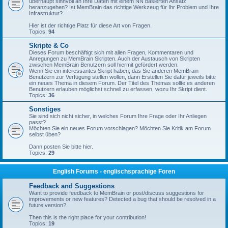
überhaupt sinnvoll an Ihre Daten mit einem NN basierten Ansatz
heranzugehen? Ist MemBrain das richtige Werkzeug für Ihr Problem und Ihre
Infrastruktur?
Hier ist der richtige Platz für diese Art von Fragen.
Topics:
94
Skripte & Co
Dieses Forum beschäftigt sich mit allen Fragen, Kommentaren und
Anregungen zu MemBrain Skripten. Auch der Austausch von Skripten
zwischen MemBrain Benutzern soll hiermit gefördert werden.
Wenn Sie ein interessantes Skript haben, das Sie anderen MemBrain
Benutzern zur Verfügung stellen wollen, dann Erstellen Sie dafür jeweils bitte
ein neues Thema in diesem Forum. Der Titel des Themas sollte es anderen
Benutzern erlauben möglichst schnell zu erfassen, wozu Ihr Skript dient.
Topics:
36
Sonstiges
Sie sind sich nicht sicher, in welches Forum Ihre Frage oder Ihr Anliegen
passt?
Möchten Sie ein neues Forum vorschlagen? Möchten Sie Kritik am Forum
selbst üben?
Dann posten Sie bitte hier.
Topics:
29
English Forums - englischsprachige Foren
Feedback and Suggestions
Want to provide feedback to MemBrain or post/discuss suggestions for
improvements or new features? Detected a bug that should be resolved in a
future version?
Then this is the right place for your contribution!
Topics:
19