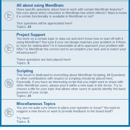
All about using MemBrain
Have specific questions about how to work with certain MemBrain features?
Not sure about which checkbox in MemBrain has which effects? Want to know
if a certain functionality is available in MemBrain or not?
Your questions will be appreciated here!
Topics:
24
Project Support
You work on a certain topic or data set and don't know how to start off with it
using MemBrain? Not sure if your net design matches your problem or if there
is room for optimization? Is it reasonable at all to approach your problem with
NNs? Is MemBrain the correct tool to accomplish your task and to match your
infrastructure?
These questions are best placed here!
Topics:
9
Scripting
This forum is dedicated to everything about MemBrain Scripting. All Questions
or other contributions with respect to scripting should be placed here.
Especially, if you have an interesting script that you might want to share with
other MemBrain users, please post it within a new topic in this forum. Try to
choose a title for your topic that allows other users to quickly identify the basic
purpose of your script.
Topics:
24
Miscellaneous Topics
You are not quite sure where to place your question or issue? You want to
suggest a new forum or want to provide feedback to the board itself?
Try here!
Topics:
5