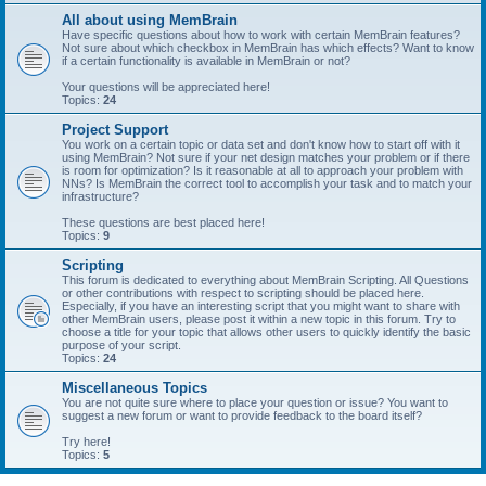
All about using MemBrain
Have specific questions about how to work with certain MemBrain features?
Not sure about which checkbox in MemBrain has which effects? Want to know
if a certain functionality is available in MemBrain or not?
Your questions will be appreciated here!
Topics:
24
Project Support
You work on a certain topic or data set and don't know how to start off with it
using MemBrain? Not sure if your net design matches your problem or if there
is room for optimization? Is it reasonable at all to approach your problem with
NNs? Is MemBrain the correct tool to accomplish your task and to match your
infrastructure?
These questions are best placed here!
Topics:
9
Scripting
This forum is dedicated to everything about MemBrain Scripting. All Questions
or other contributions with respect to scripting should be placed here.
Especially, if you have an interesting script that you might want to share with
other MemBrain users, please post it within a new topic in this forum. Try to
choose a title for your topic that allows other users to quickly identify the basic
purpose of your script.
Topics:
24
Miscellaneous Topics
You are not quite sure where to place your question or issue? You want to
suggest a new forum or want to provide feedback to the board itself?
Try here!
Topics:
5