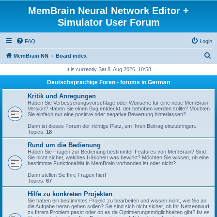
MemBrain Neural Network Editor +
Simulator User Forum
FAQ
Login
S
MemBrain NN
Board index
e
It is currently Sat 8. Aug 2026, 10:58
a
Deutschsprachige Foren - forums in German
r
Kritik und Anregungen
c
Haben Sie Verbesserungsvorschläge oder Wünsche für eine neue MemBrain-
Version? Haben Sie einen Bug entdeckt, der behoben werden sollte? Möchten
h
Sie einfach nur eine positive oder negative Bewertung hinterlassen?
Dann ist dieses Forum der richtige Platz, um Ihren Beitrag einzubringen.
Topics:
18
Rund um die Bedienung
Haben Sie Fragen zur Bedienung bestimmter Features von MemBrain? Sind
Sie nicht sicher, welches Häkchen was bewirkt? Möchten Sie wissen, ob eine
bestimmte Funktionalität in MemBrain vorhanden ist oder nicht?
Dann stellen Sie Ihre Fragen hier!
Topics:
67
Hilfe zu konkreten Projekten
Sie haben ein bestimmtes Projekt zu bearbeiten und wissen nicht, wie Sie an
die Aufgabe heran gehen sollen? Sie sind sich nicht sicher, ob Ihr Netzentwurf
zu Ihrem Problem passt oder ob es da Optimierungsmöglichkeiten gibt? Ist es