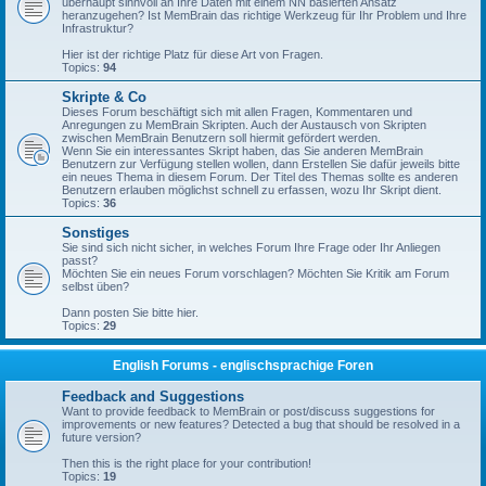
überhaupt sinnvoll an Ihre Daten mit einem NN basierten Ansatz
heranzugehen? Ist MemBrain das richtige Werkzeug für Ihr Problem und Ihre
Infrastruktur?
Hier ist der richtige Platz für diese Art von Fragen.
Topics:
94
Skripte & Co
Dieses Forum beschäftigt sich mit allen Fragen, Kommentaren und
Anregungen zu MemBrain Skripten. Auch der Austausch von Skripten
zwischen MemBrain Benutzern soll hiermit gefördert werden.
Wenn Sie ein interessantes Skript haben, das Sie anderen MemBrain
Benutzern zur Verfügung stellen wollen, dann Erstellen Sie dafür jeweils bitte
ein neues Thema in diesem Forum. Der Titel des Themas sollte es anderen
Benutzern erlauben möglichst schnell zu erfassen, wozu Ihr Skript dient.
Topics:
36
Sonstiges
Sie sind sich nicht sicher, in welches Forum Ihre Frage oder Ihr Anliegen
passt?
Möchten Sie ein neues Forum vorschlagen? Möchten Sie Kritik am Forum
selbst üben?
Dann posten Sie bitte hier.
Topics:
29
English Forums - englischsprachige Foren
Feedback and Suggestions
Want to provide feedback to MemBrain or post/discuss suggestions for
improvements or new features? Detected a bug that should be resolved in a
future version?
Then this is the right place for your contribution!
Topics:
19