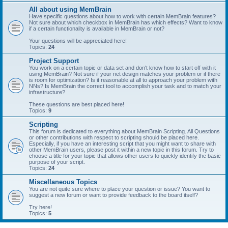
All about using MemBrain
Have specific questions about how to work with certain MemBrain features?
Not sure about which checkbox in MemBrain has which effects? Want to know
if a certain functionality is available in MemBrain or not?
Your questions will be appreciated here!
Topics:
24
Project Support
You work on a certain topic or data set and don't know how to start off with it
using MemBrain? Not sure if your net design matches your problem or if there
is room for optimization? Is it reasonable at all to approach your problem with
NNs? Is MemBrain the correct tool to accomplish your task and to match your
infrastructure?
These questions are best placed here!
Topics:
9
Scripting
This forum is dedicated to everything about MemBrain Scripting. All Questions
or other contributions with respect to scripting should be placed here.
Especially, if you have an interesting script that you might want to share with
other MemBrain users, please post it within a new topic in this forum. Try to
choose a title for your topic that allows other users to quickly identify the basic
purpose of your script.
Topics:
24
Miscellaneous Topics
You are not quite sure where to place your question or issue? You want to
suggest a new forum or want to provide feedback to the board itself?
Try here!
Topics:
5