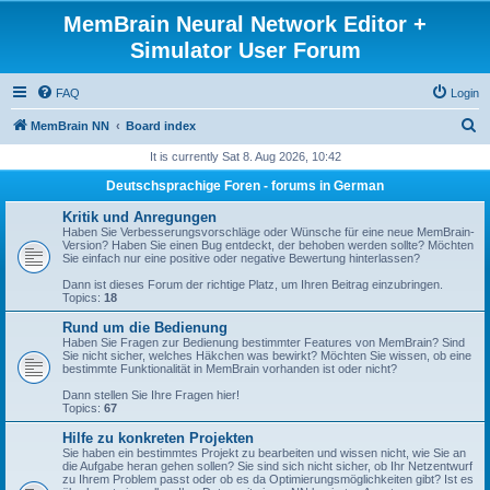
MemBrain Neural Network Editor +
Simulator User Forum
FAQ
Login
S
MemBrain NN
Board index
e
It is currently Sat 8. Aug 2026, 10:42
a
Deutschsprachige Foren - forums in German
r
Kritik und Anregungen
c
Haben Sie Verbesserungsvorschläge oder Wünsche für eine neue MemBrain-
Version? Haben Sie einen Bug entdeckt, der behoben werden sollte? Möchten
h
Sie einfach nur eine positive oder negative Bewertung hinterlassen?
Dann ist dieses Forum der richtige Platz, um Ihren Beitrag einzubringen.
Topics:
18
Rund um die Bedienung
Haben Sie Fragen zur Bedienung bestimmter Features von MemBrain? Sind
Sie nicht sicher, welches Häkchen was bewirkt? Möchten Sie wissen, ob eine
bestimmte Funktionalität in MemBrain vorhanden ist oder nicht?
Dann stellen Sie Ihre Fragen hier!
Topics:
67
Hilfe zu konkreten Projekten
Sie haben ein bestimmtes Projekt zu bearbeiten und wissen nicht, wie Sie an
die Aufgabe heran gehen sollen? Sie sind sich nicht sicher, ob Ihr Netzentwurf
zu Ihrem Problem passt oder ob es da Optimierungsmöglichkeiten gibt? Ist es