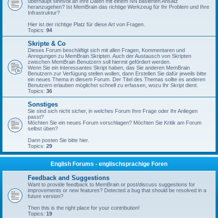
überhaupt sinnvoll an Ihre Daten mit einem NN basierten Ansatz
heranzugehen? Ist MemBrain das richtige Werkzeug für Ihr Problem und Ihre
Infrastruktur?
Hier ist der richtige Platz für diese Art von Fragen.
Topics:
94
Skripte & Co
Dieses Forum beschäftigt sich mit allen Fragen, Kommentaren und
Anregungen zu MemBrain Skripten. Auch der Austausch von Skripten
zwischen MemBrain Benutzern soll hiermit gefördert werden.
Wenn Sie ein interessantes Skript haben, das Sie anderen MemBrain
Benutzern zur Verfügung stellen wollen, dann Erstellen Sie dafür jeweils bitte
ein neues Thema in diesem Forum. Der Titel des Themas sollte es anderen
Benutzern erlauben möglichst schnell zu erfassen, wozu Ihr Skript dient.
Topics:
36
Sonstiges
Sie sind sich nicht sicher, in welches Forum Ihre Frage oder Ihr Anliegen
passt?
Möchten Sie ein neues Forum vorschlagen? Möchten Sie Kritik am Forum
selbst üben?
Dann posten Sie bitte hier.
Topics:
29
English Forums - englischsprachige Foren
Feedback and Suggestions
Want to provide feedback to MemBrain or post/discuss suggestions for
improvements or new features? Detected a bug that should be resolved in a
future version?
Then this is the right place for your contribution!
Topics:
19